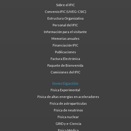
Sobre el IFIC
Convenio IFIC (UVEG-CSIC)
Estructura Organizativa
Personal del IFIC
Información para el visitante
Memorias anuales
Financiación IFIC
Publicaciones
Factura Electrónica
Paquete de Bienvenida
Comisiones del IFIC
Investigación
Física Experimental
Física de altas energías en aceleradores
Física de astropartículas
Física de neutrinos
Física nuclear
GRID y e-Ciencia
Física Médica