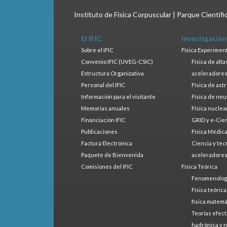
Instituto de Física Corpuscular | Parque Científ
El IFIC
Investigación
Sobre el IFIC
Física Experimen
Convenio IFIC (UVEG-CSIC)
Física de alt
Estructura Organizativa
aceleradore
Personal del IFIC
Física de ast
Información para el visitante
Física de neu
Memorias anuales
Física nuclea
Financiación IFIC
GRID y e-Cie
Publicaciones
Física Médic
Factura Electrónica
Ciencia y tec
Paquete de Bienvenida
aceleradore
Comisiones del IFIC
Física Teórica
Fenomenologí
Física teóric
física matemá
Teorías efect
hadrónica y 