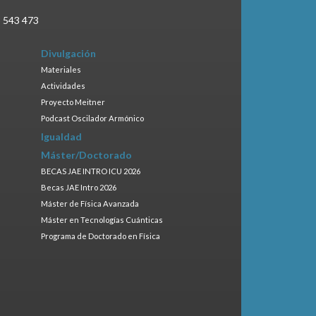
3 543 473
Divulgación
Materiales
Actividades
Proyecto Meitner
Podcast Oscilador Armónico
Igualdad
Máster/Doctorado
BECAS JAE INTRO ICU 2026
Becas JAE Intro 2026
Máster de Física Avanzada
Máster en Tecnologías Cuánticas
Programa de Doctorado en Física