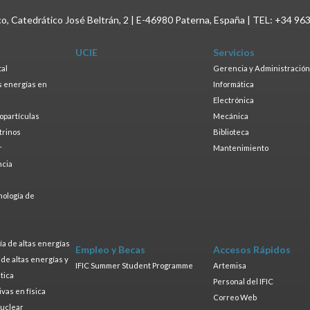
ico, Catedrático José Beltrán, 2 | E-46980 Paterna, España | TEL: +34 96
UCIE
Servicios
tal
Gerencia y Administración
as energías en
Informática
s
Electrónica
ropartículas
Mecánica
trinos
Biblioteca
r
Mantenimiento
ncia
a
nología de
s
a de altas energías
Empleo y Becas
Accesos Rápidos
a de altas energías y
IFIC Summer Student Programme
Artemisa
tica
Personal del IFIC
ivas en física
Correo Web
nuclear