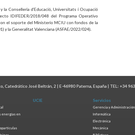
 la Conselleria d'Educació, Universitats i Ocupació
oyecto IDIFEDER/2018/048 del Programa Operativo
n el soporte del Ministerio MCIU con fondos de la
 y la Generalitat Valenciana (ASFAE/2022/024).
ico, Catedrático José Beltrán, 2 | E-46980 Paterna, España | TEL: +34 96
UCIE
Servicios
tal
Gerencia y Administración
as energías en
Informática
s
Electrónica
ropartículas
Mecánica
trinos
Biblioteca