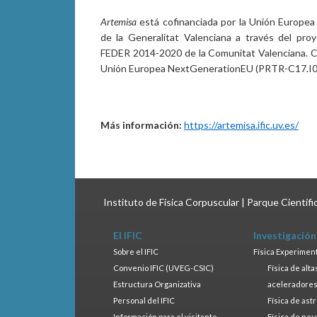
Artemisa
está cofinanciada por la Unión Europea y
de la Generalitat Valenciana a través del pr
FEDER 2014-2020 de la Comunitat Valenciana. Co
Unión Europea NextGenerationEU (PRTR-C17.I01)
Más información:
https://artemisa.ific.uv.es/
Instituto de Física Corpuscular | Parque Científ
El IFIC
Investigación
Sobre el IFIC
Física Experimen
Convenio IFIC (UVEG-CSIC)
Física de alt
Estructura Organizativa
aceleradore
Personal del IFIC
Física de ast
Información para el visitante
Física de neu