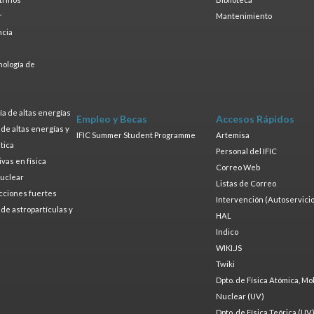
r
Mantenimiento
ncia
a
nología de
s
a de altas energías
Empleo y Becas
Accesos Rápidos
a de altas energías y
IFIC Summer Student Programme
Artemisa
tica
Personal del IFIC
ivas en física
Correo Web
nuclear
Listas de Correo
cciones fuertes
Intervención (Autoservicio
a de astropartículas y
HAL
Indico
WIKI.JS
Twiki
Dpto. de Física Atómica, Mo
Nuclear (UV)
Dpto. de Física Teórica (UV