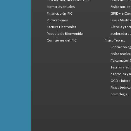
Memorias anuales
Física nuclea
Financiación IFIC
GRID y e-Cie
Publicaciones
Física Médic
Factura Electrónica
Ciencia y tec
Paquete de Bienvenida
aceleradore
Comisiones del IFIC
Física Teórica
Fenomenologí
Física teóric
física matemá
Teorías efect
hadrónica y 
QCD e intera
Física teóric
cosmología