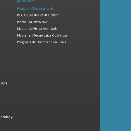
Igualdad
Máster/Doctorado
BECAS JAE INTRO ICU 2026
Becas JAE Intro 2026
Máster de Física Avanzada
Máster en Tecnologías Cuánticas
Programa de Doctorado en Física
 IRT)
lecular y
)