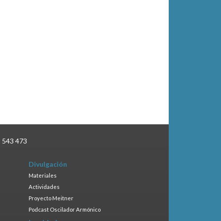
3 543 473
Divulgación
Materiales
Actividades
Proyecto Meitner
Podcast Oscilador Armónico