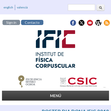
Buscar
Formulario de
english
valencià
búsqueda
Sign in
Contacto
MENÚ