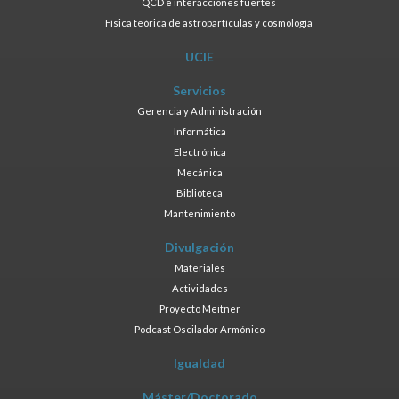
QCD e interacciones fuertes
Física teórica de astropartículas y cosmología
UCIE
Servicios
Gerencia y Administración
Informática
Electrónica
Mecánica
Biblioteca
Mantenimiento
Divulgación
Materiales
Actividades
Proyecto Meitner
Podcast Oscilador Armónico
Igualdad
Máster/Doctorado