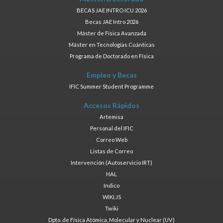
BECAS JAE INTRO ICU 2026
Becas JAE Intro 2026
Máster de Física Avanzada
Máster en Tecnologías Cuánticas
Programa de Doctorado en Física
Empleo y Becas
IFIC Summer Student Programme
Accesos Rápidos
Artemisa
Personal del IFIC
Correo Web
Listas de Correo
Intervención (Autoservicio IRT)
HAL
Indico
WIKI.JS
Twiki
Dpto. de Física Atómica, Molecular y Nuclear (UV)