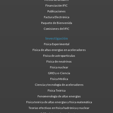
Financiación IFIC
Publicaciones
Factura Electrónica
Paquete de Bienvenida
Comisiones del IFIC
Investigación
Física Experimental
Física de altas energías en aceleradores
Física de astropartículas
Física de neutrinos
Física nuclear
GRID y e-Ciencia
Física Médica
Ciencia y tecnología de aceleradores
Física Teórica
Fenomenología de altas energías
Física teórica de altas energías y física matemática
Teorías efectivas en física hadrónica y nuclear