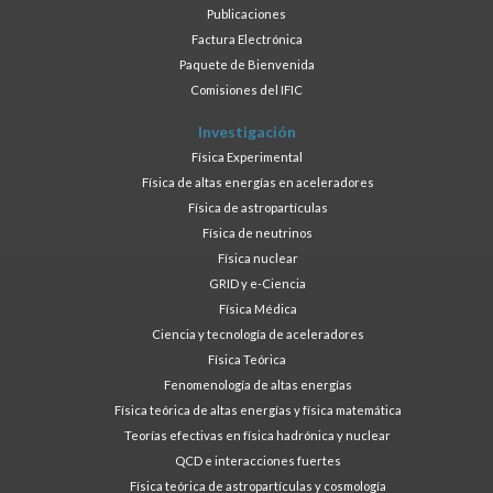
Publicaciones
Factura Electrónica
Paquete de Bienvenida
Comisiones del IFIC
Investigación
Física Experimental
Física de altas energías en aceleradores
Física de astropartículas
Física de neutrinos
Física nuclear
GRID y e-Ciencia
Física Médica
Ciencia y tecnología de aceleradores
Física Teórica
Fenomenología de altas energías
Física teórica de altas energías y física matemática
Teorías efectivas en física hadrónica y nuclear
QCD e interacciones fuertes
Física teórica de astropartículas y cosmología