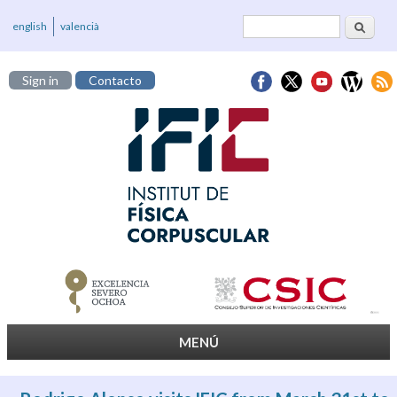
Buscar
Formulario de
english
valencià
búsqueda
Sign in
Contacto
MENÚ