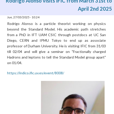
Rodrigo Alonso visits IFIC from March 31st to
April 2nd 2025
Jue, 27/03/2025 - 10:24
Rodrigo Alonso is a particle theorist working on physics
beyond the Standard Model. His academic path stretches
from a PhD in IFT UAM CSIC through postdocs at UC San
Diego, CERN and IPMU Tokyo to end up as associate
professor of Durham University. He is visiting IFIC from 31/03
till 02/04 and will give a seminar on "Fractionally charged
Hadrons and leptons to tell the Standard Model group apart"
on 01/04.
https://indico.ific.uv.es/event/8008/