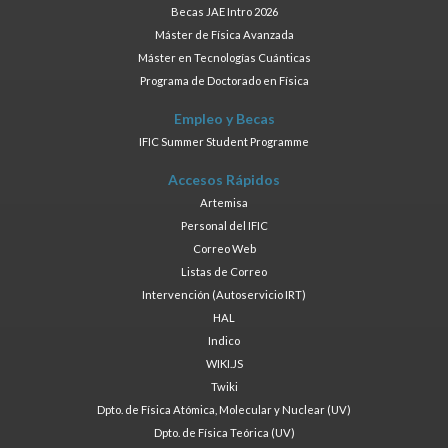
Becas JAE Intro 2026
Máster de Física Avanzada
Máster en Tecnologías Cuánticas
Programa de Doctorado en Física
Empleo y Becas
IFIC Summer Student Programme
Accesos Rápidos
Artemisa
Personal del IFIC
Correo Web
Listas de Correo
Intervención (Autoservicio IRT)
HAL
Indico
WIKI.JS
Twiki
Dpto. de Física Atómica, Molecular y Nuclear (UV)
Dpto. de Física Teórica (UV)