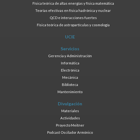
Física teórica de altas energías y física matemática
Teorías efectivas en física hadrónica y nuclear
QCD e interacciones fuertes
Física teórica de astropartículas y cosmología
UCIE
Servicios
Gerencia y Administración
Informática
Electrónica
Mecánica
Biblioteca
Mantenimiento
Divulgación
Materiales
Actividades
Proyecto Meitner
Podcast Oscilador Armónico