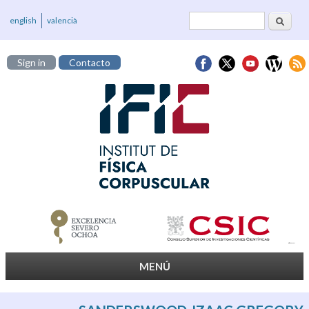
Buscar
Formulario de
english
valencià
búsqueda
Sign in
Contacto
MENÚ