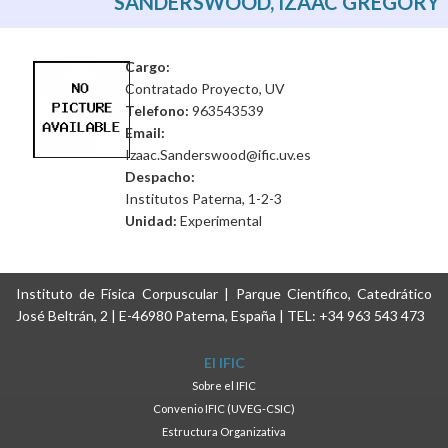
SANDERSWOOD, IZAAC GREGORY
Cargo:
Contratado Proyecto, UV
Telefono:
963543539
Email:
Izaac.Sanderswood@ific.uv.es
Despacho:
Institutos Paterna, 1-2-3
Unidad:
Experimental
Instituto de Física Corpuscular | Parque Científico, Catedrático
José Beltrán, 2 | E-46980 Paterna, España | TEL: +34 963 543 473
El IFIC
Sobre el IFIC
Convenio IFIC (UVEG-CSIC)
Estructura Organizativa