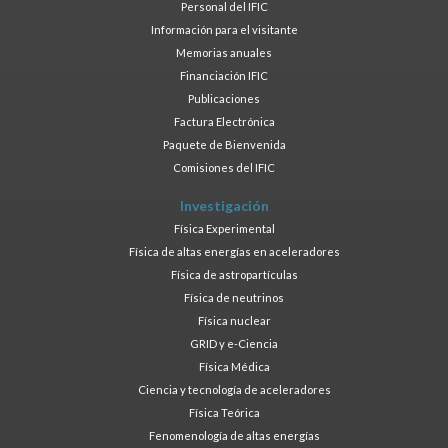
Personal del IFIC
Información para el visitante
Memorias anuales
Financiación IFIC
Publicaciones
Factura Electrónica
Paquete de Bienvenida
Comisiones del IFIC
Investigación
Física Experimental
Física de altas energías en aceleradores
Física de astropartículas
Física de neutrinos
Física nuclear
GRID y e-Ciencia
Física Médica
Ciencia y tecnología de aceleradores
Física Teórica
Fenomenología de altas energías