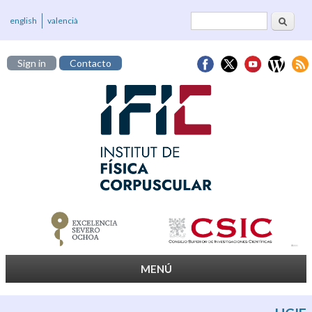
Buscar
Formulario de
english
valencià
búsqueda
Sign in
Contacto
MENÚ