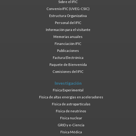
Sobre el IFIC
Convenio IFIC (UVEG-CSIC)
Estructura Organizativa
Personal del IFIC
Información para el visitante
Memorias anuales
Financiación IFIC
Publicaciones
Factura Electrónica
Paquete de Bienvenida
Comisiones del IFIC
Investigación
Física Experimental
Física de altas energías en aceleradores
Física de astropartículas
Física de neutrinos
Física nuclear
GRID y e-Ciencia
Física Médica