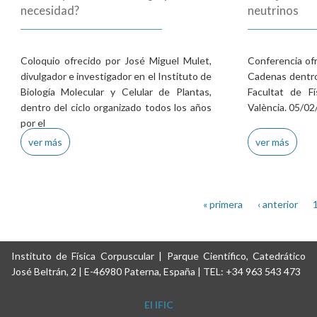
necesidad?
neutrinos
Coloquio ofrecido por José Miguel Mulet,
Conferencia of
divulgador e investigador en el Instituto de
Cadenas dentro 
Biología Molecular y Celular de Plantas,
Facultat de Fí
dentro del ciclo organizado todos los años
València. 05/02
por el
ver más
ver más
Páginas
« primera
‹ anterior
Instituto de Física Corpuscular | Parque Científico, Catedrático
José Beltrán, 2 | E-46980 Paterna, España | TEL: +34 963 543 473
El IFIC