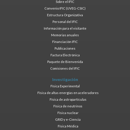
Sobre el IFIC
Convenio IFIC (UVEG-CSIC)
Estructura Organizativa
Personal del IFIC
Información para el visitante
Memorias anuales
Financiación IFIC
Publicaciones
Factura Electrónica
Paquete de Bienvenida
Comisiones del IFIC
Investigación
Física Experimental
Física de altas energías en aceleradores
Física de astropartículas
Física de neutrinos
Física nuclear
GRID y e-Ciencia
Física Médica