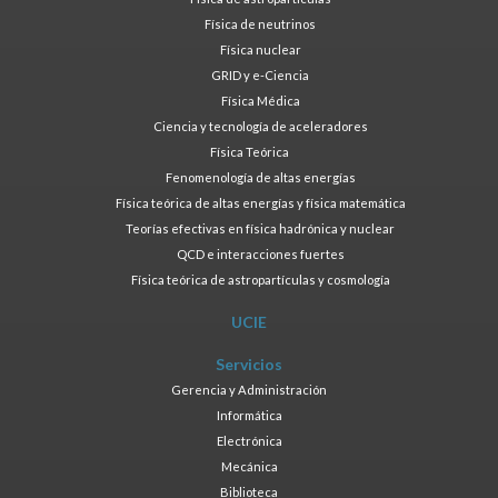
Física de neutrinos
Física nuclear
GRID y e-Ciencia
Física Médica
Ciencia y tecnología de aceleradores
Física Teórica
Fenomenología de altas energías
Física teórica de altas energías y física matemática
Teorías efectivas en física hadrónica y nuclear
QCD e interacciones fuertes
Física teórica de astropartículas y cosmología
UCIE
Servicios
Gerencia y Administración
Informática
Electrónica
Mecánica
Biblioteca