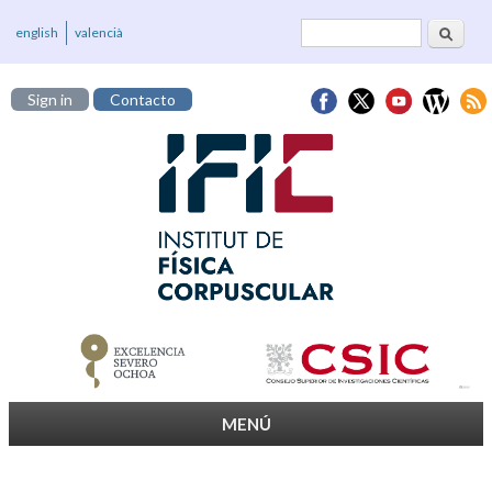
Buscar
Formulario de
english
valencià
búsqueda
Sign in
Contacto
MENÚ