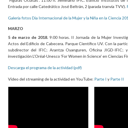
"Figuras Ocultas". 11:00 h. Seminario IFIC. Edificio Institutos de 
Entrada por calle Catedrático José Beltrán, 2 (parada tranvía TVV).
Galería fotos Día Internacional de la Mujer y la Niña en la Ciencia 20
MARZO
5 de marzo de 2018.
9:00 horas. II Jornada de la Mujer Invest
Actos del Edificio de Cabecera. Parque Científico UV. Con la parti
subdirector del IFIC; Arantza Oyanguren, Oficina JIGD-IFIC; 
investigación L'Oréal-Unesco 'For Women in Science' en Ciencias Fí
Descarga el programa de la actividad (pdf)
Vídeo del streaming de la actividad en YouTube:
Parte I
y
Parte II