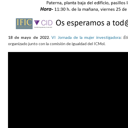
18 de mayo de 2022
.
VI Jornada de la mujer investigadora
:
Ét
organizado junto con la comisión de igualdad del ICMol.