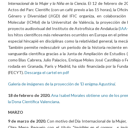
Internacional de la Mujer y la Niña en la Ciencia
. El 12 de febrero de 2
Actos del Parc Científic (con un café previo a las 15 horas), la Ofic
Género y Diversidad (JIGD) del IFIC organiza, en colaboración 
Molecular (ICMol) de la Universitat de València, la proyección de la
proyecto audiovisual del Instituto de Astrofísica de Andalucía (
IAA
los hitos científicos más relevantes ocurridos en Europa en el primer
especial hincapié en disciplinas como la relatividad general, la mecá
También permite redescubrir un periodo de la historia reciente en
vanguardia científica gracias a la Junta de Ampliación de Estudios 
como Blas Cabrera, Julio Palacios, Enrique Moles José Castillejo o Fe
rodada en Granada, París y Madrid, ha sido financiada por la Funda
(FECYT).
Descarga el cartel en pdf
Galería de imágenes de la proyección de 'El enigma Agustina'
.
18 de febrero de 2020.
Ana Isabel Morales obtiene uno de los pre
la Dona Científica Valenciana
.
MARZO
9 de marzo de 2020.
Con motivo del Día Internacional de la Mujer, 
Olga Mena Requejo con el título "
Invisibles en el cosmos... e invis