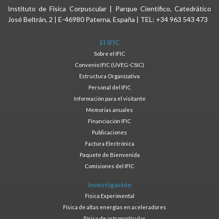
Instituto de Física Corpuscular | Parque Científico, Catedrático
José Beltrán, 2 | E-46980 Paterna, España | TEL: +34 963 543 473
El IFIC
Sobre el IFIC
Convenio IFIC (UVEG-CSIC)
Estructura Organizativa
Personal del IFIC
Información para el visitante
Memorias anuales
Financiación IFIC
Publicaciones
Factura Electrónica
Paquete de Bienvenida
Comisiones del IFIC
Investigación
Física Experimental
Física de altas energías en aceleradores
Física de astropartículas