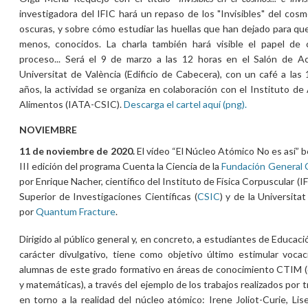
investigadora del IFIC hará un repaso de los "Invisibles" del cos
oscuras, y sobre cómo estudiar las huellas que han dejado para que p
menos, conocidos. La charla también hará visible el papel de
proceso... Será el 9 de marzo a las 12 horas en el Salón de Ac
Universitat de València (Edificio de Cabecera), con un café a la
años, la actividad se organiza en colaboración con el Instituto d
Alimentos (IATA-CSIC).
Descarga el cartel aquí (png).
NOVIEMBRE
11 de noviembre de 2020.
El vídeo “El Núcleo Atómico No es así” be
III edición del programa Cuenta la Ciencia de la
Fundación General 
por Enrique Nacher, científico del Instituto de Física Corpuscular (I
Superior de Investigaciones Científicas (
CSIC
) y de la Universitat
por
Quantum Fracture
.
Dirigido al público general y, en concreto, a estudiantes de Educació
carácter divulgativo, tiene como objetivo último estimular vocac
alumnas de este grado formativo en áreas de conocimiento CTIM (ci
y matemáticas), a través del ejemplo de los trabajos realizados por 
en torno a la realidad del núcleo atómico: Irene Joliot-Curie, L