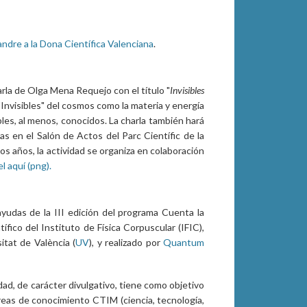
ndre a la Dona Científica Valenciana
.
arla de Olga Mena Requejo con el título "
Invisibles
s "Invisibles" del cosmos como la materia y energía
bles, al menos, conocidos. La charla también hará
as en el Salón de Actos del Parc Científic de la
os años, la actividad se organiza en colaboración
l aquí (png).
ayudas de la III edición del programa Cuenta la
tífico del Instituto de Física Corpuscular (IFIC),
sitat de València (
UV
), y realizado por
Quantum
idad, de carácter divulgativo, tiene como objetivo
reas de conocimiento CTIM (ciencia, tecnología,