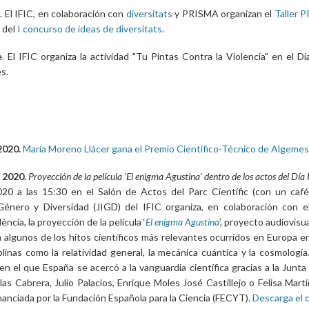
e
. El IFIC, en colaboración con
diversitats
y PRISMA organizan el
Taller
 del
I concurso de ideas de diversitats
.
e
. El IFIC organiza la actividad "Tu Pintas Contra la Violencia" en el Dí
s.
2020.
María Moreno Llácer gana el Premio Científico-Técnico de Algemes
 2020.
Proyección de la película 'El enigma Agustina' dentro de los actos del Día 
20 a las 15:30 en el Salón de Actos del Parc Científic (con un café 
Género y Diversidad (JIGD) del IFIC organiza, en colaboración con el
ència, la proyección de la película ‘
El enigma Agustina
’, proyecto audiovisu
 algunos de los hitos científicos más relevantes ocurridos en Europa en 
plinas como la relatividad general, la mecánica cuántica y la cosmolog
 en el que España se acercó a la vanguardia científica gracias a la Junt
s Cabrera, Julio Palacios, Enrique Moles José Castillejo o Felisa Martí
inanciada por la Fundación Española para la Ciencia (FECYT).
Descarga el c