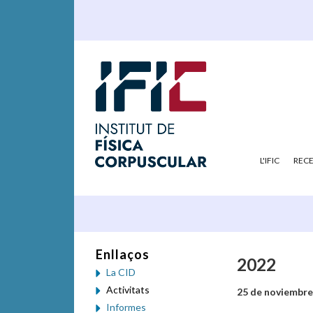
L'IFIC
REC
Enllaços
2022
La CID
Activitats
25 de noviembre
Informes