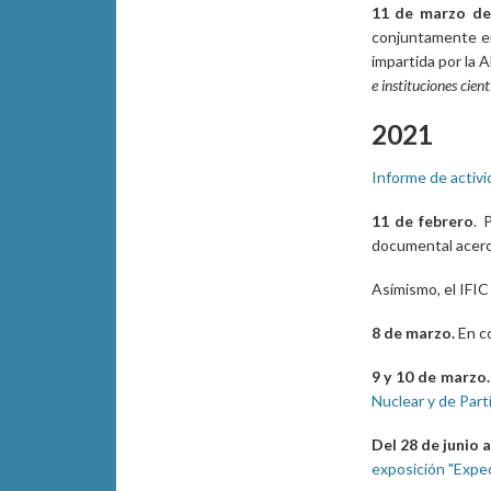
11 de marzo de
conjuntamente ent
impartida por la A
e instituciones cient
2021
Informe de activi
11 de febrero
. 
documental acerca
Asímismo, el IFIC
8 de marzo.
En co
9 y 10 de marzo
Nuclear y de Part
Del 28 de junio al
exposición "Expec