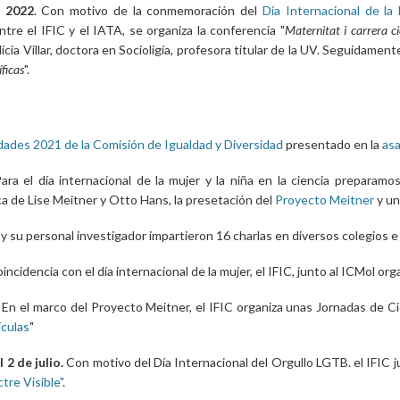
 2022
. Con motivo de la conmemoración del
Día Internacional de la
re el IFIC y el IATA, se organiza la conferencia "
Maternitat i carrera cie
lícia Villar, doctora en Socioligía, profesora titular de la UV. Seguidam
íficas
".
dades 2021 de la Comisión de Igualdad y Diversidad
presentado en la
asa
Para el día internacional de la mujer y la niña en la ciencia preparam
 de Lise Meitner y Otto Hans, la presetación del
Proyecto Meitner
y un
 y su personal investigador impartieron 16 charlas en diversos colegios e
incidencia con el día internacional de la mujer, el IFIC, junto al ICMol org
.
En el marco del Proyecto Meitner, el IFIC organiza unas Jornadas de Cie
ículas
"
 2 de julio.
Con motivo del Día Internacional del Orgullo LGTB. el IFIC 
tre Visible"
.