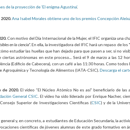
es de la proyección de 'El enigma Agustina'
.
 2020.
Ana Isabel Morales obtiene uno de los premios Concepción Aleixa
020.
Con motivo del Día Internacional de la Mujer, el IFIC organiza una ch
isibles en la ciencia
". En ella, la investigadora del IFIC hará un repaso de lo
cómo estudiar las huellas que han dejado para que pasen a ser, si no visi
de ciertas astrónomas en este proceso... Será el 9 de marzo a las 12 hor
lència (Edificio de Cabecera), con un café a las 11:30 horas. Como todos l
 de Agroquímica y Tecnología de Alimentos (IATA-CSIC).
Descarga el carte
 de 2020.
El vídeo “El Núcleo Atómico No es así” beneficiario de las 
dación General CSIC
. El vídeo ha sido liderado por Enrique Nacher, cien
Consejo Superior de Investigaciones Científicas (
CSIC
) y de la Univer
o general y, en concreto, a estudiantes de Educación Secundaria, la activ
vocaciones científicas de jóvenes alumnas de este grado formativo en á