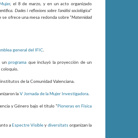
 Mujer
, el 8 de marzo, y en un acto organizado
ntífica. Dades i reflexions sobre l'anàlisi sociològica
"
ente se ofrece una mesa redonda sobre "
Maternidad
mblea general del IFIC
.
os un
programa
que incluyó la proyección de un
 coloquio.
 institutos de la Comunidad Valenciana.
anizaron la
V Jornada de la Mujer Investigadora
.
ncia y Género bajo el título "
Pioneras en Física
junto a
Espectre Visible
y
diversitats
organizan la