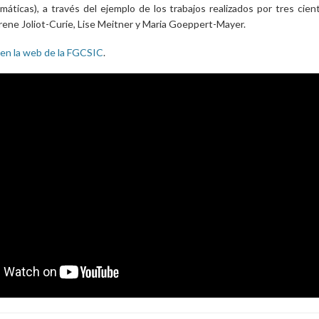
máticas), a través del ejemplo de los trabajos realizados por tres cien
rene Joliot-Curie, Lise Meitner y Maria Goeppert-Mayer.
 en la web de la FGCSIC
.