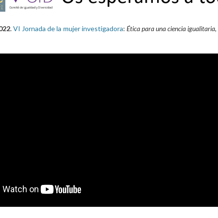
022
.
VI Jornada de la mujer investigadora
:
Ética para una ciencia igualitaria