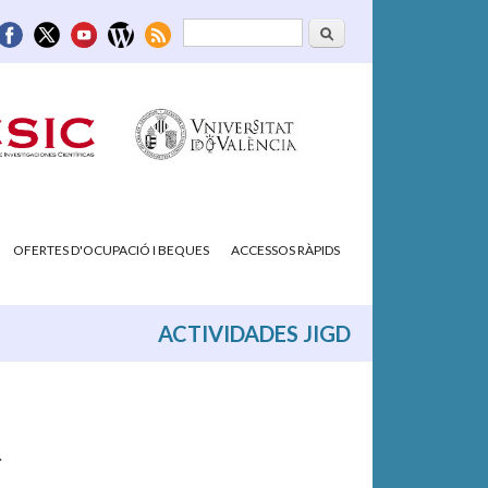
Cerca
Formulari de
cerca
OFERTES D'OCUPACIÓ I BEQUES
ACCESSOS RÀPIDS
ACTIVIDADES JIGD
.