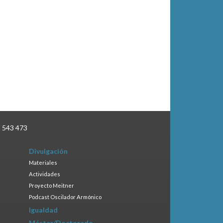
3 543 473
Divulgación
Materiales
Actividades
Proyecto Meitner
Podcast Oscilador Armónico
Igualdad
Máster/Doctorado