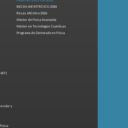
BECAS JAE INTRO ICU 2026
Becas JAE Intro 2026
Máster de Física Avanzada
Máster en Tecnologías Cuánticas
Programa de Doctorado en Física
 IRT)
lecular y
)
Física