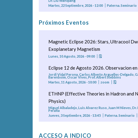
Dr. Liu Wanqiang
Martes, 22 Septiembre, 2026 - 12:00
Paterna. Seminario
Próximos Eventos
Magnetic Eclipse 2026: Stars, Ultracool Dw
Exoplanetary Magnetism
Lunes, 10 Agosto, 2026 - 09:00
🗓
Eclipse 12 de Agosto 2026. Observacion en
Jordi Vidal Perona, Carlos Alberto Arguelles-Delgado, G
Barenboim, Oscar Vives, Prof. Albert Stebbins
Martes, 11 Agosto, 2026 - 10:00
zoom
🗓
ETHNP (Effective Theories in Hadron and N
Physics)
Miguel Albaladejo, Luis Alvarez Ruso, Juan M Nieves, Dr.
Peralta
Jueves, 3 Septiembre, 2026 - 13:45
Paterna. Seminario
ACCESO A INDICO