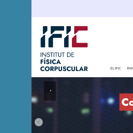
EL IFIC
IN
.