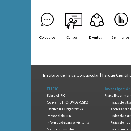
Coloquios
Cursos
Eventos
Seminarios
Instituto de Física Corpuscular | Parque Científ
El IFIC
Investigación
Sobre el IFIC
Física Experimen
Convenio IFIC (UVEG-CSIC)
Física de alt
Estructura Organizativa
aceleradore
Personal del IFIC
Física de ast
Información para el visitante
Física de neu
Memorias anuales
Física nuclea