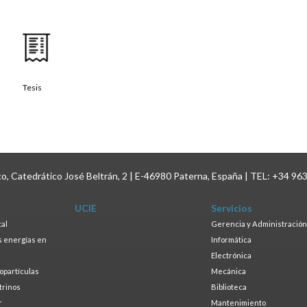
Tesis
ico, Catedrático José Beltrán, 2 | E-46980 Paterna, España | TEL: +34 96
UCIE
Servicios
tal
Gerencia y Administración
as energías en
Informática
s
Electrónica
ropartículas
Mecánica
trinos
Biblioteca
r
Mantenimiento