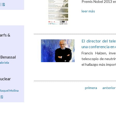
Premis Nobel 2013 en 
🗓
leer más
arfs &
El director del tel
una conferencia en 
Francis Halzen, inv
 Benassal
telescopio de neutrin
abriela
el hallazgo más import
uclear
primera
anterior
 Raquel Molina
🗓