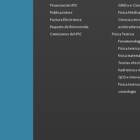
Financiación IFIC
GRID y e-Cie
Publicaciones
Física Médic
Factura Electrónica
Ciencia y tec
Paquete de Bienvenida
aceleradore
Comisiones del IFIC
Física Teórica
Fenomenologí
Física teóric
física matemá
Teorías efect
hadrónica y 
QCD e intera
Física teóric
cosmología