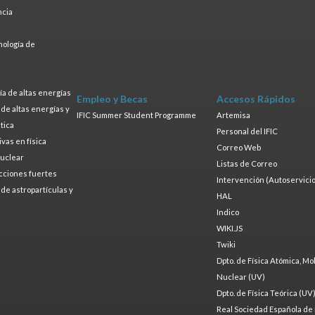
ncia
a
nología de
s
a de altas energías
Empleo y Becas
Accesos Rápidos
a de altas energías y
IFIC Summer Student Programme
Artemisa
tica
Personal del IFIC
ivas en física
Correo Web
nuclear
Listas de Correo
cciones fuertes
Intervención (Autoservicio
a de astropartículas y
HAL
Indico
WIKI.JS
Twiki
Dpto. de Física Atómica, Mo
Nuclear (UV)
Dpto. de Física Teórica (UV
Real Sociedad Española de 