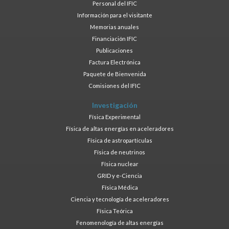
Personal del IFIC
Información para el visitante
Memorias anuales
Financiación IFIC
Publicaciones
Factura Electrónica
Paquete de Bienvenida
Comisiones del IFIC
Investigación
Física Experimental
Física de altas energías en aceleradores
Física de astropartículas
Física de neutrinos
Física nuclear
GRID y e-Ciencia
Física Médica
Ciencia y tecnología de aceleradores
Física Teórica
Fenomenología de altas energías