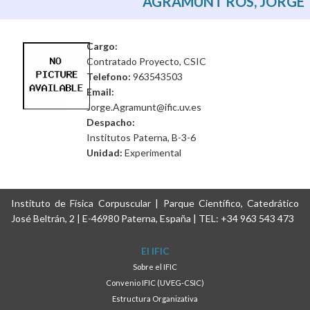
AGRAMUNT ROS, JORGE
Cargo:
Contratado Proyecto, CSIC
Telefono:
963543503
Email:
Jorge.Agramunt@ific.uv.es
Despacho:
Institutos Paterna, B-3-6
Unidad:
Experimental
Instituto de Física Corpuscular | Parque Científico, Catedrático
José Beltrán, 2 | E-46980 Paterna, España | TEL: +34 963 543 473
El IFIC
Sobre el IFIC
Convenio IFIC (UVEG-CSIC)
Estructura Organizativa