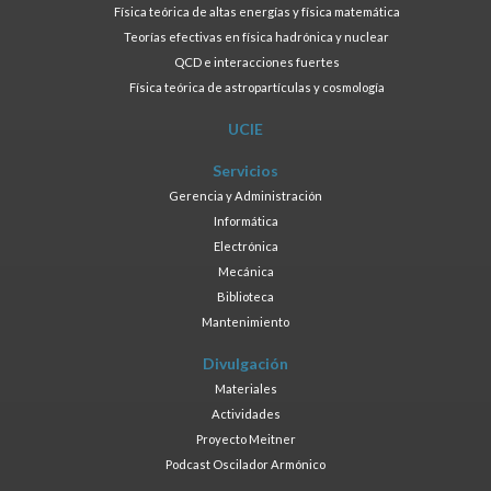
Física teórica de altas energías y física matemática
Teorías efectivas en física hadrónica y nuclear
QCD e interacciones fuertes
Física teórica de astropartículas y cosmología
UCIE
Servicios
Gerencia y Administración
Informática
Electrónica
Mecánica
Biblioteca
Mantenimiento
Divulgación
Materiales
Actividades
Proyecto Meitner
Podcast Oscilador Armónico