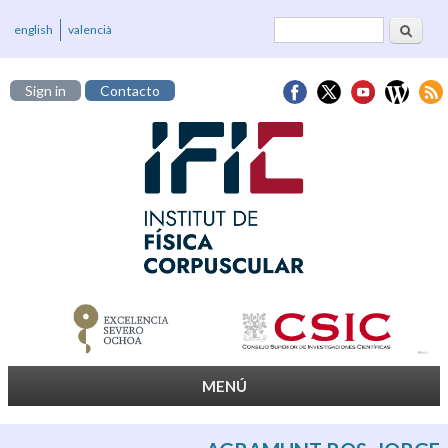
Buscar
Formulario de
english
valencià
búsqueda
Sign in
Contacto
MENÚ