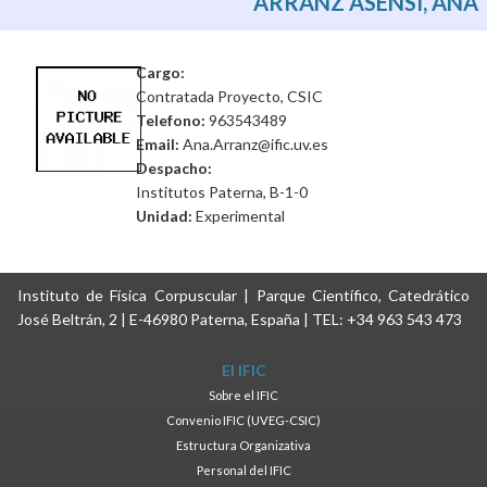
ARRANZ ASENSI, ANA
Cargo:
Contratada Proyecto, CSIC
Telefono:
963543489
Email:
Ana.Arranz@ific.uv.es
Despacho:
Institutos Paterna, B-1-0
Unidad:
Experimental
Instituto de Física Corpuscular | Parque Científico, Catedrático
José Beltrán, 2 | E-46980 Paterna, España | TEL: +34 963 543 473
El IFIC
Sobre el IFIC
Convenio IFIC (UVEG-CSIC)
Estructura Organizativa
Personal del IFIC