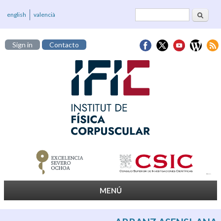
Buscar
Formulario de
english
valencià
búsqueda
Sign in
Contacto
MENÚ