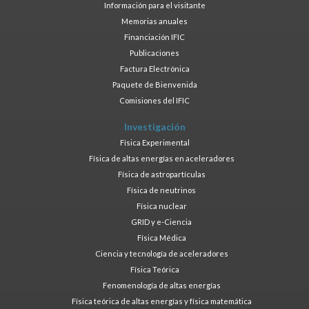
Información para el visitante
Memorias anuales
Financiación IFIC
Publicaciones
Factura Electrónica
Paquete de Bienvenida
Comisiones del IFIC
Investigación
Física Experimental
Física de altas energías en aceleradores
Física de astropartículas
Física de neutrinos
Física nuclear
GRID y e-Ciencia
Física Médica
Ciencia y tecnología de aceleradores
Física Teórica
Fenomenología de altas energías
Física teórica de altas energías y física matemática