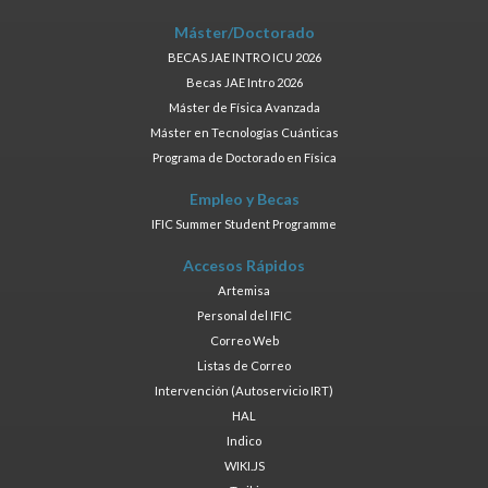
Máster/Doctorado
BECAS JAE INTRO ICU 2026
Becas JAE Intro 2026
Máster de Física Avanzada
Máster en Tecnologías Cuánticas
Programa de Doctorado en Física
Empleo y Becas
IFIC Summer Student Programme
Accesos Rápidos
Artemisa
Personal del IFIC
Correo Web
Listas de Correo
Intervención (Autoservicio IRT)
HAL
Indico
WIKI.JS