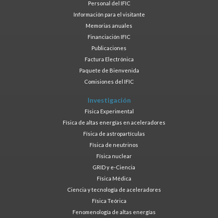
Personal del IFIC
Información para el visitante
Memorias anuales
Financiación IFIC
Publicaciones
Factura Electrónica
Paquete de Bienvenida
Comisiones del IFIC
Investigación
Física Experimental
Física de altas energías en aceleradores
Física de astropartículas
Física de neutrinos
Física nuclear
GRID y e-Ciencia
Física Médica
Ciencia y tecnología de aceleradores
Física Teórica
Fenomenología de altas energías