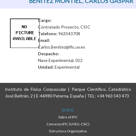
BENÍTEZ MONTIEL, CARLOS GASPAR
Cargo:
Contratado Proyecto, CSIC
Telefono:
963543708
Email:
Carlos.Benitez@ific.uv.es
Despacho:
Nave Experimental, 012
Unidad:
Experimental
Instituto de Física Corpuscular | Parque Científico, Catedrático
José Beltrán, 2 | E-46980 Paterna, España | TEL: +34 963 543 473
El IFIC
Sobre el IFIC
Convenio IFIC (UVEG-CSIC)
Estructura Organizativa