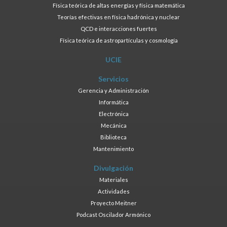
Física teórica de altas energías y física matemática
Teorías efectivas en física hadrónica y nuclear
QCD e interacciones fuertes
Física teórica de astropartículas y cosmología
UCIE
Servicios
Gerencia y Administración
Informática
Electrónica
Mecánica
Biblioteca
Mantenimiento
Divulgación
Materiales
Actividades
Proyecto Meitner
Podcast Oscilador Armónico