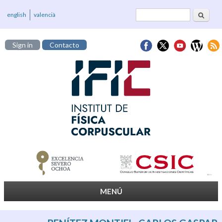
Buscar
Formulario de
english
valencià
búsqueda
Sign in
Contacto
MENÚ