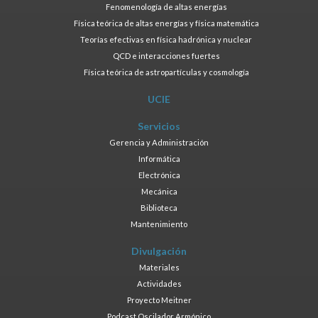
Fenomenología de altas energías
Física teórica de altas energías y física matemática
Teorías efectivas en física hadrónica y nuclear
QCD e interacciones fuertes
Física teórica de astropartículas y cosmología
UCIE
Servicios
Gerencia y Administración
Informática
Electrónica
Mecánica
Biblioteca
Mantenimiento
Divulgación
Materiales
Actividades
Proyecto Meitner
Podcast Oscilador Armónico