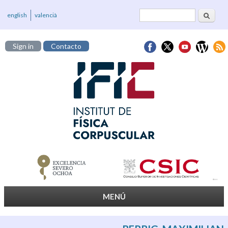
Buscar
Formulario de
english
valencià
búsqueda
Sign in
Contacto
MENÚ