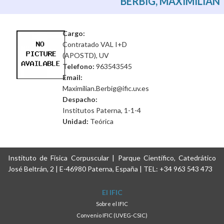
BERBIG, MAXIMILIAN
Cargo:
Contratado VAL I+D
(APOSTD), UV
Telefono:
963543545
Email:
Maximilian.Berbig@ific.uv.es
Despacho:
Institutos Paterna, 1-1-4
Unidad:
Teórica
Instituto de Física Corpuscular | Parque Científico, Catedrático
José Beltrán, 2 | E-46980 Paterna, España | TEL: +34 963 543 473
El IFIC
Sobre el IFIC
Convenio IFIC (UVEG-CSIC)