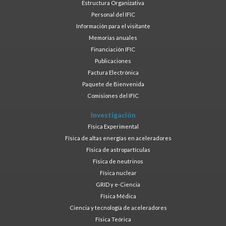
Estructura Organizativa
Personal del IFIC
Información para el visitante
Memorias anuales
Financiación IFIC
Publicaciones
Factura Electrónica
Paquete de Bienvenida
Comisiones del IFIC
Investigación
Física Experimental
Física de altas energías en aceleradores
Física de astropartículas
Física de neutrinos
Física nuclear
GRID y e-Ciencia
Física Médica
Ciencia y tecnología de aceleradores
Física Teórica