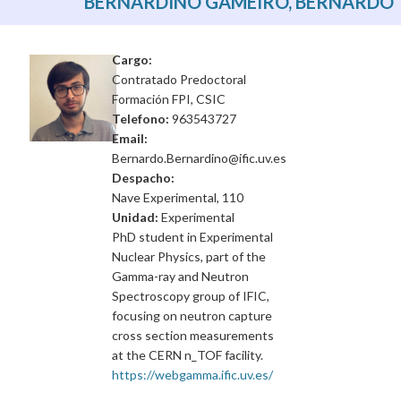
BERNARDINO GAMEIRO, BERNARDO
Cargo:
Contratado Predoctoral
Formación FPI, CSIC
Telefono:
963543727
Email:
Bernardo.Bernardino@ific.uv.es
Despacho:
Nave Experimental, 110
Unidad:
Experimental
PhD student in Experimental
Nuclear Physics, part of the
Gamma-ray and Neutron
Spectroscopy group of IFIC,
focusing on neutron capture
cross section measurements
at the CERN n_TOF facility.
https://webgamma.ific.uv.es/