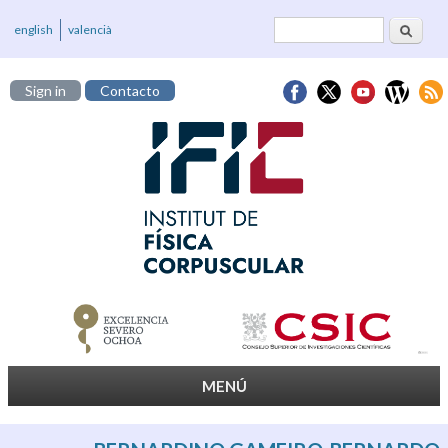
Buscar
Formulario de
english
valencià
búsqueda
Sign in
Contacto
MENÚ