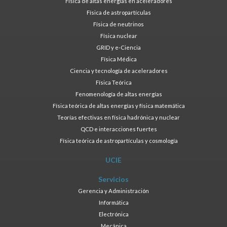
Física de altas energías en aceleradores
Física de astropartículas
Física de neutrinos
Física nuclear
GRID y e-Ciencia
Física Médica
Ciencia y tecnología de aceleradores
Física Teórica
Fenomenología de altas energías
Física teórica de altas energías y física matemática
Teorías efectivas en física hadrónica y nuclear
QCD e interacciones fuertes
Física teórica de astropartículas y cosmología
UCIE
Servicios
Gerencia y Administración
Informática
Electrónica
Mecánica