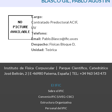
BLASCO GIL, PABLO AGUSTÍN
Cargo:
Contratado Predoctoral ACIF,
UV
Telefono:
Email:
Pablo.Blasco@ific.uv.es
Despacho:
Físicas Bloque D,
Unidad:
Teórica
Instituto de Física Corpuscular | Parque Científico, Catedrático
José Beltrán, 2 | E-46980 Paterna, España | TEL: +34 963 543 473
El IFIC
Sobre el IFIC
Convenio IFIC (UVEG-CSIC)
Estructura Organizativa
Personal del IFIC