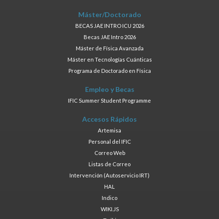
Máster/Doctorado
BECAS JAE INTRO ICU 2026
Becas JAE Intro 2026
Máster de Física Avanzada
Máster en Tecnologías Cuánticas
Programa de Doctorado en Física
Empleo y Becas
IFIC Summer Student Programme
Accesos Rápidos
Artemisa
Personal del IFIC
Correo Web
Listas de Correo
Intervención (Autoservicio IRT)
HAL
Indico
WIKI.JS