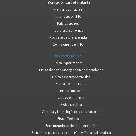
Información para el visitante
Memorias anuales
Financiación IFIC
Publicaciones
Factura Electrónica
Paquete de Bienvenida
Comisiones del IFIC
Investigación
Física Experimental
Física de altas energías en aceleradores
Física de astropartículas
Física de neutrinos
Física nuclear
GRID y e-Ciencia
Física Médica
Ciencia y tecnología de aceleradores
Física Teórica
Fenomenología de altas energías
Física teórica de altas energías y física matemática