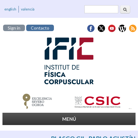
Buscar
Formulario de
english
valencià
búsqueda
Sign in
Contacto
MENÚ