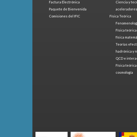
Factura Electrónica
Ciencia y tec
Paquete de Bienvenida
aceleradore
Comisiones del IFIC
Física Teórica
Fenomenologí
Física teóric
física matemá
Teorías efect
hadrónica y 
QCD e intera
Física teóric
cosmología