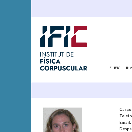
EL IFIC
IN
Cargo
Telef
Email:
Despa