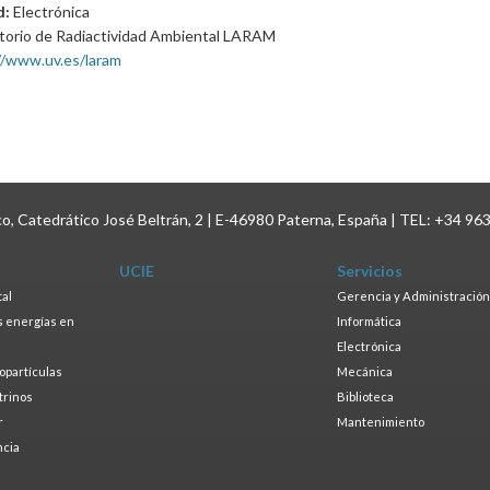
d:
Electrónica
torio de Radiactividad Ambiental LARAM
//www.uv.es/laram
ico, Catedrático José Beltrán, 2 | E-46980 Paterna, España | TEL: +34 96
UCIE
Servicios
tal
Gerencia y Administración
as energías en
Informática
s
Electrónica
ropartículas
Mecánica
trinos
Biblioteca
r
Mantenimiento
ncia
a