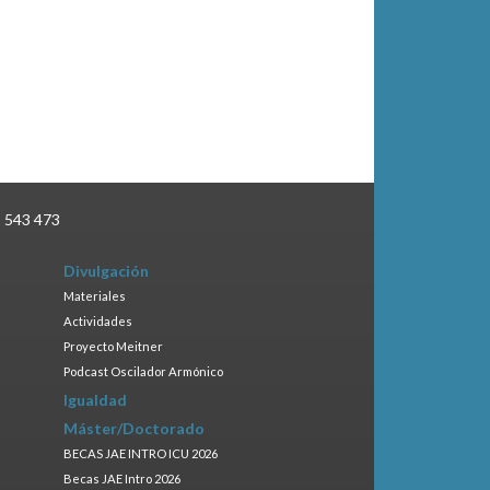
3 543 473
Divulgación
Materiales
Actividades
Proyecto Meitner
Podcast Oscilador Armónico
Igualdad
Máster/Doctorado
BECAS JAE INTRO ICU 2026
Becas JAE Intro 2026