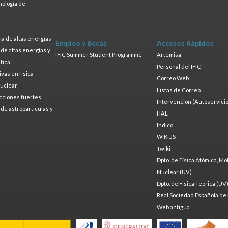
nología de
s
a de altas energías
Empleo y Becas
Accesos Rápidos
a de altas energías y
IFIC Summer Student Programme
Artemisa
tica
Personal del IFIC
ivas en física
Correo Web
nuclear
Listas de Correo
cciones fuertes
Intervención (Autoservicio
a de astropartículas y
HAL
Indico
WIKI.JS
Twiki
Dpto. de Física Atómica, Mo
Nuclear (UV)
Dpto. de Física Teórica (UV
Real Sociedad Española de 
Web antigua