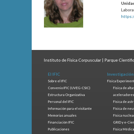
Unida
Labora
https:
Instituto de Física Corpuscular | Parque Científ
El IFIC
Investigación
Sobre el IFIC
Física Experimen
Convenio IFIC (UVEG-CSIC)
Física de alt
Estructura Organizativa
aceleradore
Personal del IFIC
Física de ast
Información para el visitante
Física de neu
Memorias anuales
Física nuclea
Financiación IFIC
GRID y e-Cie
Publicaciones
Física Médic