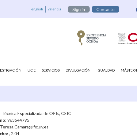
english
valencià
Sign in
Contacto
VESTIGACIÓN
UCIE
SERVICIOS
DIVULGACIÓN
IGUALDAD
MÁSTER
:
Técnica Especializada de OPIs, CSIC
ono:
963544795
Teresa.Camara@ific.uv.es
cho:
, 2.04