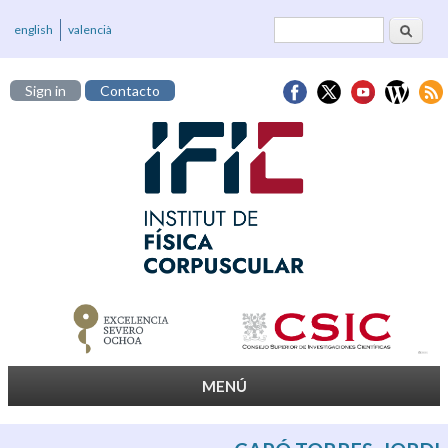
Buscar
Formulario de
english
valencià
búsqueda
Sign in
Contacto
MENÚ