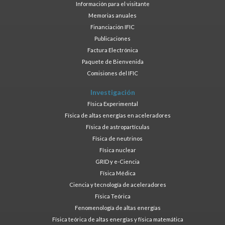
Información para el visitante
Memorias anuales
Financiación IFIC
Publicaciones
Factura Electrónica
Paquete de Bienvenida
Comisiones del IFIC
Investigación
Física Experimental
Física de altas energías en aceleradores
Física de astropartículas
Física de neutrinos
Física nuclear
GRID y e-Ciencia
Física Médica
Ciencia y tecnología de aceleradores
Física Teórica
Fenomenología de altas energías
Física teórica de altas energías y física matemática