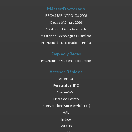
Máster/Doctorado
BECAS JAE INTRO ICU 2026
Becas JAE Intro 2026
Máster de Física Avanzada
Máster en Tecnologías Cuánticas
Programa de Doctorado en Física
Empleo y Becas
IFIC Summer Student Programme
Accesos Rápidos
Artemisa
Personal del IFIC
Correo Web
Listas de Correo
Intervención (Autoservicio IRT)
HAL
Indico
WIKI.JS