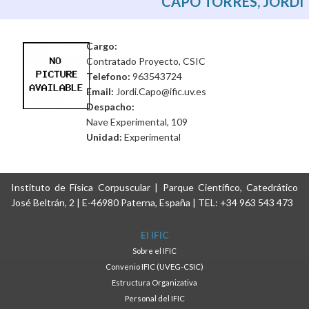
CAPÓ TORRES, JORDI
Cargo:
Contratado Proyecto, CSIC
Telefono:
963543724
Email:
Jordi.Capo@ific.uv.es
Despacho:
Nave Experimental, 109
Unidad:
Experimental
Instituto de Física Corpuscular | Parque Científico, Catedrático
José Beltrán, 2 | E-46980 Paterna, España | TEL: +34 963 543 473
El IFIC
Sobre el IFIC
Convenio IFIC (UVEG-CSIC)
Estructura Organizativa
Personal del IFIC