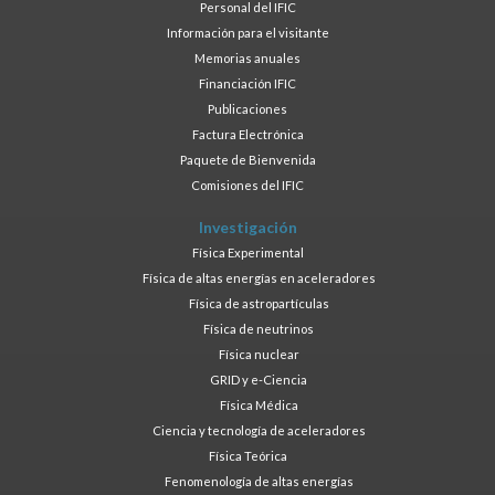
Personal del IFIC
Información para el visitante
Memorias anuales
Financiación IFIC
Publicaciones
Factura Electrónica
Paquete de Bienvenida
Comisiones del IFIC
Investigación
Física Experimental
Física de altas energías en aceleradores
Física de astropartículas
Física de neutrinos
Física nuclear
GRID y e-Ciencia
Física Médica
Ciencia y tecnología de aceleradores
Física Teórica
Fenomenología de altas energías