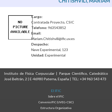
CHITISHVILI, MARIAM
Cargo:
Contratada Proyecto, CSIC
Telefono:
963543852
Email:
Mariam.Chitishvili@ific.uv.es
Despacho:
Nave Experimental, 123
Unidad:
Experimental
Instituto de Física Corpuscular | Parque Científico, Catedrático
José Beltrán, 2 | E-46980 Paterna, España | TEL: +34 963 543 473
El IFIC
Sobre el IFIC
Convenio IFIC (UVEG-CSIC)
Estructura Organizativa