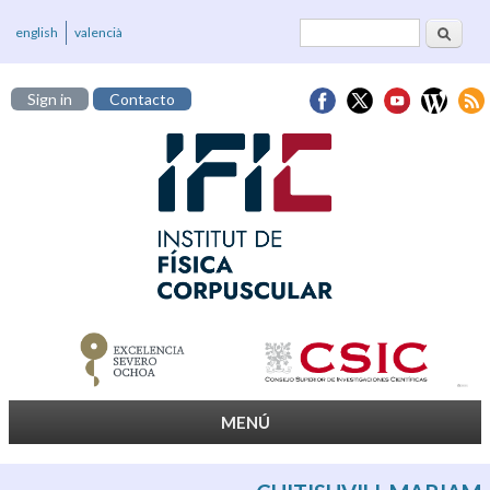
Buscar
Formulario de
english
valencià
búsqueda
Sign in
Contacto
MENÚ