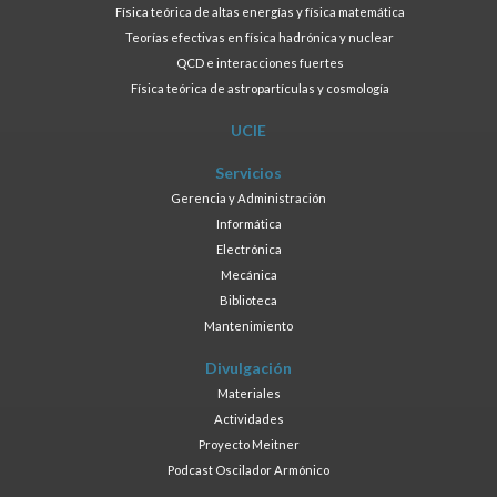
Física teórica de altas energías y física matemática
Teorías efectivas en física hadrónica y nuclear
QCD e interacciones fuertes
Física teórica de astropartículas y cosmología
UCIE
Servicios
Gerencia y Administración
Informática
Electrónica
Mecánica
Biblioteca
Mantenimiento
Divulgación
Materiales
Actividades
Proyecto Meitner
Podcast Oscilador Armónico