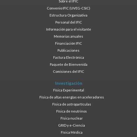
Sobre el IFIC
Convenio IFIC (UVEG-CSIC)
Estructura Organizativa
Personal del IFIC
Información para el visitante
Memorias anuales
Financiación IFIC
Publicaciones
Factura Electrónica
Paquete de Bienvenida
Comisiones del IFIC
Investigación
Física Experimental
Física de altas energías en aceleradores
Física de astropartículas
Física de neutrinos
Física nuclear
GRID y e-Ciencia
Física Médica