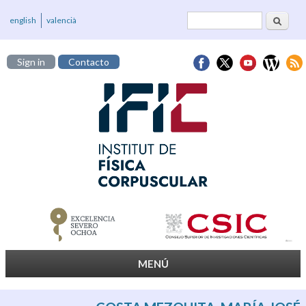
Buscar
Formulario de
english
valencià
búsqueda
Sign in
Contacto
MENÚ