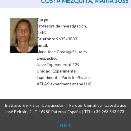
COSTA MEZQUITA, MARÍA JOSÉ
Cargo:
Profesora de Investigación,
CSIC
Telefono:
963543833
Email:
Maria.Jose.Costa@ific.uv.es
Despacho:
Nave Experimental, 129
Unidad:
Experimental
Experimental Particle Physics:
ATLAS experiment at the LHC
Instituto de Física Corpuscular | Parque Científico, Catedrático
José Beltrán, 2 | E-46980 Paterna, España | TEL: +34 963 543 473
El IFIC