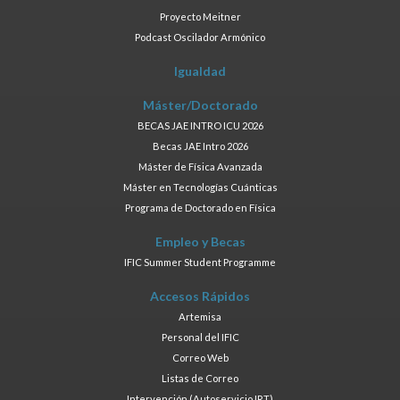
Proyecto Meitner
Podcast Oscilador Armónico
Igualdad
Máster/Doctorado
BECAS JAE INTRO ICU 2026
Becas JAE Intro 2026
Máster de Física Avanzada
Máster en Tecnologías Cuánticas
Programa de Doctorado en Física
Empleo y Becas
IFIC Summer Student Programme
Accesos Rápidos
Artemisa
Personal del IFIC
Correo Web
Listas de Correo
Intervención (Autoservicio IRT)