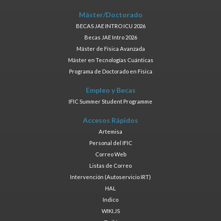
Máster/Doctorado
BECAS JAE INTRO ICU 2026
Becas JAE Intro 2026
Máster de Física Avanzada
Máster en Tecnologías Cuánticas
Programa de Doctorado en Física
Empleo y Becas
IFIC Summer Student Programme
Accesos Rápidos
Artemisa
Personal del IFIC
Correo Web
Listas de Correo
Intervención (Autoservicio IRT)
HAL
Indico
WIKI.JS