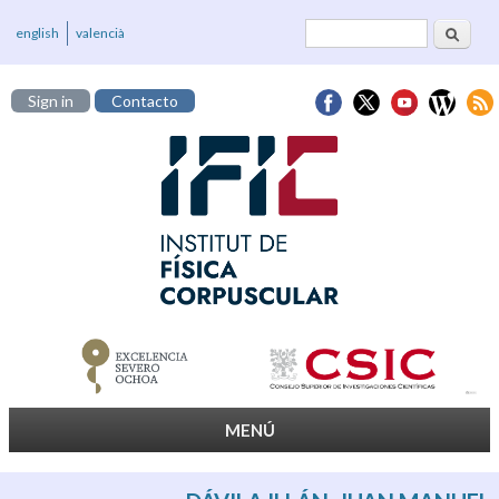
Buscar
Formulario de
english
valencià
búsqueda
Sign in
Contacto
MENÚ