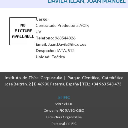
DÁVILA ILLÁN, JUAN MANUEL
Cargo:
Contratado Predoctoral ACIF,
UV
Telefono:
963544826
Email:
Juan.Davila@ific.uv.es
Despacho:
IATA, 512
Unidad:
Teórica
Instituto de Física Corpuscular | Parque Científico, Catedrático
José Beltrán, 2 | E-46980 Paterna, España | TEL: +34 963 543 473
El IFIC
Sobre el IFIC
Convenio IFIC (UVEG-CSIC)
Estructura Organizativa
Personal del IFIC