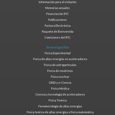
Información para el visitante
Memorias anuales
Financiación IFIC
Publicaciones
Factura Electrónica
Paquete de Bienvenida
Comisiones del IFIC
Investigación
Física Experimental
Física de altas energías en aceleradores
Física de astropartículas
Física de neutrinos
Física nuclear
GRID y e-Ciencia
Física Médica
Ciencia y tecnología de aceleradores
Física Teórica
Fenomenología de altas energías
Física teórica de altas energías y física matemática