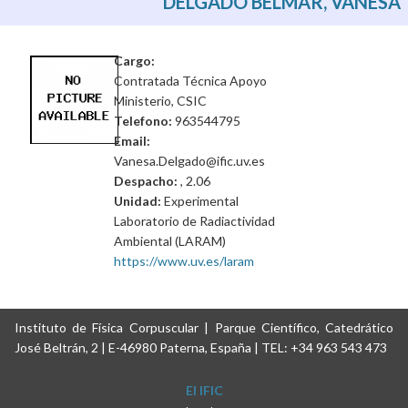
DELGADO BELMAR, VANESA
Cargo:
Contratada Técnica Apoyo
Ministerio, CSIC
Telefono:
963544795
Email:
Vanesa.Delgado@ific.uv.es
Despacho:
, 2.06
Unidad:
Experimental
Laboratorio de Radiactividad
Ambiental (LARAM)
https://www.uv.es/laram
Instituto de Física Corpuscular | Parque Científico, Catedrático
José Beltrán, 2 | E-46980 Paterna, España | TEL: +34 963 543 473
El IFIC