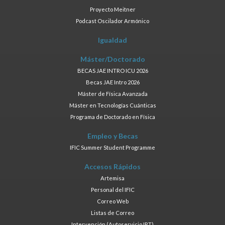
Proyecto Meitner
Podcast Oscilador Armónico
Igualdad
Máster/Doctorado
BECAS JAE INTRO ICU 2026
Becas JAE Intro 2026
Máster de Física Avanzada
Máster en Tecnologías Cuánticas
Programa de Doctorado en Física
Empleo y Becas
IFIC Summer Student Programme
Accesos Rápidos
Artemisa
Personal del IFIC
Correo Web
Listas de Correo
Intervención (Autoservicio IRT)