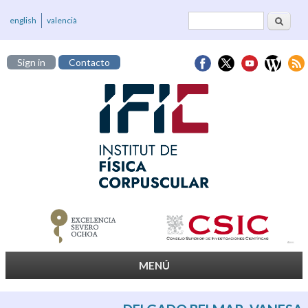
Buscar
Formulario de
english
valencià
búsqueda
Sign in
Contacto
MENÚ