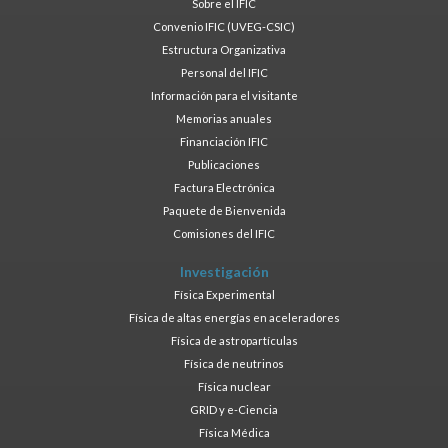
Sobre el IFIC
Convenio IFIC (UVEG-CSIC)
Estructura Organizativa
Personal del IFIC
Información para el visitante
Memorias anuales
Financiación IFIC
Publicaciones
Factura Electrónica
Paquete de Bienvenida
Comisiones del IFIC
Investigación
Física Experimental
Física de altas energías en aceleradores
Física de astropartículas
Física de neutrinos
Física nuclear
GRID y e-Ciencia
Física Médica