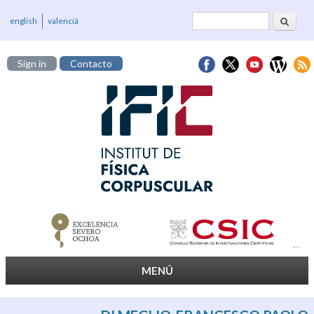
Buscar
Formulario de
english
valencià
búsqueda
Sign in
Contacto
MENÚ