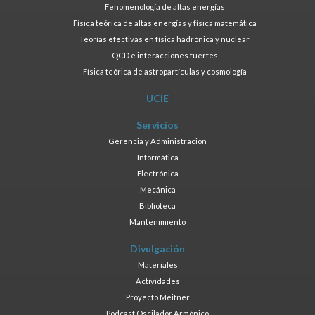
Fenomenología de altas energías
Física teórica de altas energías y física matemática
Teorías efectivas en física hadrónica y nuclear
QCD e interacciones fuertes
Física teórica de astropartículas y cosmología
UCIE
Servicios
Gerencia y Administración
Informática
Electrónica
Mecánica
Biblioteca
Mantenimiento
Divulgación
Materiales
Actividades
Proyecto Meitner
Podcast Oscilador Armónico