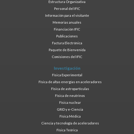
Estructura Organizativa
Personal del IFIC
Información para el visitante
Memorias anuales
Financiación IFIC
Publicaciones
Factura Electrónica
Paquete de Bienvenida
Comisiones del IFIC
Investigación
Física Experimental
Física de altas energías en aceleradores
Física de astropartículas
Física de neutrinos
Física nuclear
GRID y e-Ciencia
Física Médica
Ciencia y tecnología de aceleradores
Física Teórica