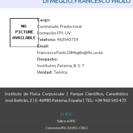
DI MEGLIO, FRANCESCO PAOLO
Cargo:
Contratado Predoctoral
Formación FPI, UV
Telefono:
963543719
Email:
FrancescoPaolo.DiMeglio@ific.uv.es
Despacho:
Institutos Paterna, B-1-7
Unidad:
Teórica
Instituto de Física Corpuscular | Parque Científico, Catedrático
José Beltrán, 2 | E-46980 Paterna, España | TEL: +34 963 543 473
El IFIC
Sobre el IFIC
Convenio IFIC (UVEG-CSIC)