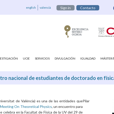
english
valencià
Sign in
Contacto
VESTIGACIÓN
UCIE
SERVICIOS
DIVULGACIÓN
IGUALDAD
MÁSTER
ntro nacional de estudiantes de doctorado en físic
niversitat de València) es una de las entidades que
Pilar
 Meeting On Theoretical Physics
, un encuentro para
e celebra en la Facultat de Física de la UV del 29 de