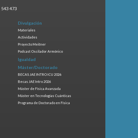
3 543 473
Divulgación
Materiales
Actividades
Proyecto Meitner
Podcast Oscilador Armónico
Igualdad
Máster/Doctorado
BECAS JAE INTRO ICU 2026
Becas JAE Intro 2026
Máster de Física Avanzada
Máster en Tecnologías Cuánticas
Programa de Doctorado en Física