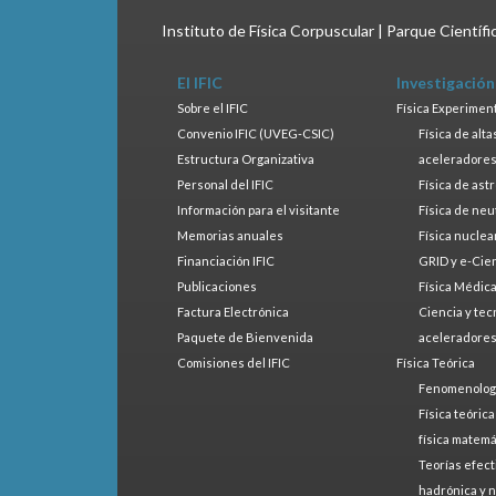
Instituto de Física Corpuscular | Parque Científ
El IFIC
Investigación
Sobre el IFIC
Física Experimen
Convenio IFIC (UVEG-CSIC)
Física de alt
Estructura Organizativa
aceleradore
Personal del IFIC
Física de ast
Información para el visitante
Física de neu
Memorias anuales
Física nuclea
Financiación IFIC
GRID y e-Cie
Publicaciones
Física Médic
Factura Electrónica
Ciencia y tec
Paquete de Bienvenida
aceleradore
Comisiones del IFIC
Física Teórica
Fenomenologí
Física teóric
física matemá
Teorías efect
hadrónica y 