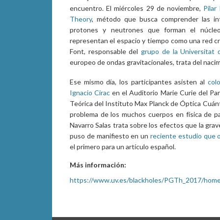
encuentro. El miércoles 29 de noviembre,
Pila
Theory
, método que busca comprender las int
protones y neutrones que forman el núcleo
representan el espacio y tiempo como una red cri
Font, responsable del
grupo de la Universitat 
europeo de ondas gravitacionales, trata del naci
Ese mismo día, los participantes asisten al
col
Ignacio Cirac
en el Auditorio Marie Curie del Parc
Teórica del Instituto Max Planck de Óptica Cuánt
problema de los muchos cuerpos en física de par
Navarro Salas trata sobre los efectos que la gra
puso de manifiesto en un
reciente estudio que 
el primero para un artículo español.
Más información:
https://www.uv.es/blackholes/PGTh_2017/home