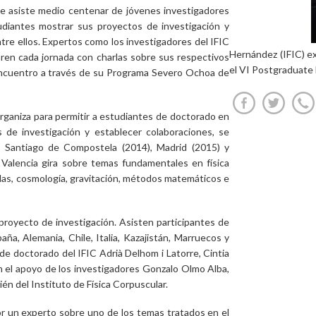
ue asiste medio centenar de jóvenes investigadores
udiantes mostrar sus proyectos de investigación y
re ellos. Expertos como los investigadores del IFIC
Hernández (IFIC) ex
ren cada jornada con charlas sobre sus respectivos
el VI Postgraduate 
 encuentro a través de su Programa Severo Ochoa de
rganiza para permitir a estudiantes de doctorado en
s de investigación y establecer colaboraciones, se
, Santiago de Compostela (2014), Madrid (2015) y
Valencia gira sobre temas fundamentales en física
culas, cosmología, gravitación, métodos matemáticos e
proyecto de investigación. Asisten participantes de
ña, Alemania, Chile, Italia, Kazajistán, Marruecos y
de doctorado del IFIC Adrià Delhom i Latorre, Cintia
 el apoyo de los investigadores Gonzalo Olmo Alba,
én del Instituto de Física Corpuscular.
or un experto sobre uno de los temas tratados en el