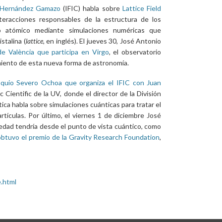
r Hernández Gamazo
(IFIC) habla sobre
Lattice Field
eracciones responsables de la estructura de los
 atómico mediante simulaciones numéricas que
stalina (
lattice
, en inglés). El jueves 30, José Antonio
de València que participa en Virgo
, el observatorio
miento de esta nueva forma de astronomía.
oquio Severo Ochoa que organiza el IFIC con Juan
 Cientific de la UV, donde el director de la División
ica habla sobre simulaciones cuánticas para tratar el
tículas. Por último, el viernes 1 de diciembre José
vedad tendría desde el punto de vista cuántico, como
obtuvo el premio de la Gravity Research Foundation
,
.html