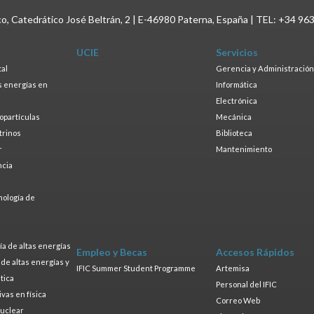
ico, Catedrático José Beltrán, 2 | E-46980 Paterna, España | TEL: +34 96
UCIE
Servicios
tal
Gerencia y Administración
as energías en
Informática
s
Electrónica
ropartículas
Mecánica
trinos
Biblioteca
r
Mantenimiento
ncia
a
nología de
s
a de altas energías
Empleo y Becas
Accesos Rápidos
a de altas energías y
IFIC Summer Student Programme
Artemisa
tica
Personal del IFIC
ivas en física
Correo Web
nuclear