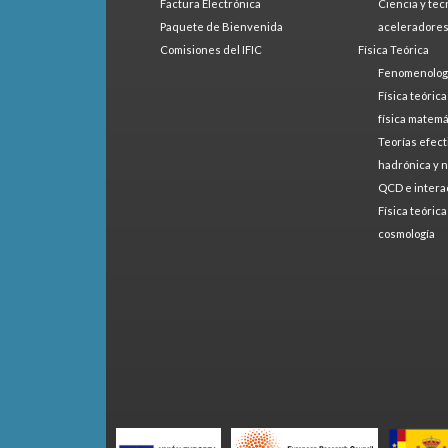
Factura Electrónica
Ciencia y tec
Paquete de Bienvenida
aceleradore
Comisiones del IFIC
Física Teórica
Fenomenologí
Física teóric
física matemá
Teorías efect
hadrónica y 
QCD e intera
Física teóric
cosmología