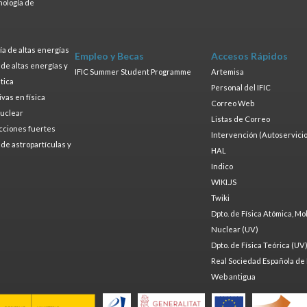
nología de
s
a de altas energías
Empleo y Becas
Accesos Rápidos
a de altas energías y
IFIC Summer Student Programme
Artemisa
tica
Personal del IFIC
ivas en física
Correo Web
nuclear
Listas de Correo
cciones fuertes
Intervención (Autoservicio
a de astropartículas y
HAL
Indico
WIKI.JS
Twiki
Dpto. de Física Atómica, Mo
Nuclear (UV)
Dpto. de Física Teórica (UV
Real Sociedad Española de 
Web antigua