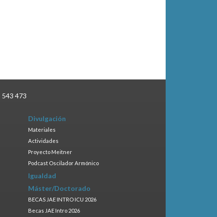
3 543 473
Divulgación
Materiales
Actividades
Proyecto Meitner
Podcast Oscilador Armónico
Igualdad
Máster/Doctorado
BECAS JAE INTRO ICU 2026
Becas JAE Intro 2026