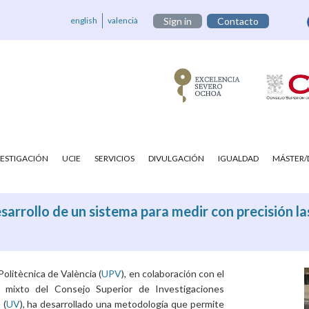
english
valencià
Sign in
Contacto
VESTIGACIÓN
UCIE
SERVICIOS
DIVULGACIÓN
IGUALDAD
MÁSTER
desarrollo de un sistema para medir con precisión l
Politècnica de València (
UPV
), en colaboración con el
o mixto del Consejo Superior de Investigaciones
 (
UV
), ha desarrollado una metodología que permite