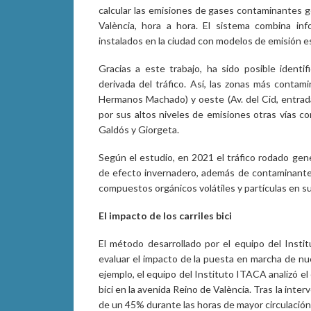
calcular las emisiones de gases contaminantes ge
València, hora a hora. El sistema combina inf
instalados en la ciudad con modelos de emisión es
Gracias a este trabajo, ha sido posible identi
derivada del tráfico. Así, las zonas más contam
Hermanos Machado) y oeste (Av. del Cid, entrad
por sus altos niveles de emisiones otras vías c
Galdós y Giorgeta.
Según el estudio, en 2021 el tráfico rodado ge
de efecto invernadero, además de contaminante
compuestos orgánicos volátiles y partículas en s
El impacto de los carriles bici
El método desarrollado por el equipo del Inst
evaluar el impacto de la puesta en marcha de n
ejemplo, el equipo del Instituto ITACA analizó el 
bici en la avenida Reino de València. Tras la int
de un 45% durante las horas de mayor circulación