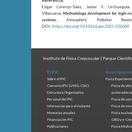
Referencia:
Edgar Lorenzo-Sáez, Javier F. Urchueguía,
Villanueva,
Methodology development for high-reso
systems
,
Atmospheric Pollution Resear
DOI:
https://doi.org/10.1016/j.apr.2025.102600
Instituto de Física Corpuscular | Parque Científ
El IFIC
Investigación
Sobre el IFIC
Física Experimen
Convenio IFIC (UVEG-CSIC)
Física de alt
Estructura Organizativa
aceleradore
Personal del IFIC
Física de ast
Información para el visitante
Física de neu
Memorias anuales
Física nuclea
Financiación IFIC
GRID y e-Cie
Publicaciones
Física Médic