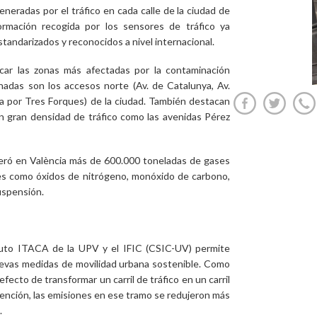
neradas por el tráfico en cada calle de la ciudad de
ormación recogida por los sensores de tráfico ya
tandarizados y reconocidos a nivel internacional.
ficar las zonas más afectadas por la contaminación
inadas son los accesos norte (Av. de Catalunya, Av.
a por Tres Forques) de la ciudad. También destacan
on gran densidad de tráfico como las avenidas Pérez
neró en València más de 600.000 toneladas de gases
s como óxidos de nitrógeno, monóxido de carbono,
uspensión.
ituto ITACA de la UPV y el IFIC (CSIC-UV) permite
uevas medidas de movilidad urbana sostenible. Como
efecto de transformar un carril de tráfico en un carril
ervención, las emisiones en ese tramo se redujeron más
.