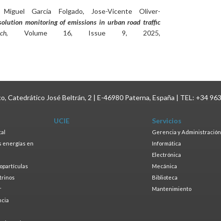
 Miguel García Folgado, Jose-Vicente Oliver-
lution monitoring of emissions in urban road traffic
ch
, Volume 16, Issue 9, 2025,
ico, Catedrático José Beltrán, 2 | E-46980 Paterna, España | TEL: +34 96
UCIE
Servicios
tal
Gerencia y Administración
as energías en
Informática
s
Electrónica
ropartículas
Mecánica
trinos
Biblioteca
r
Mantenimiento
ncia
a