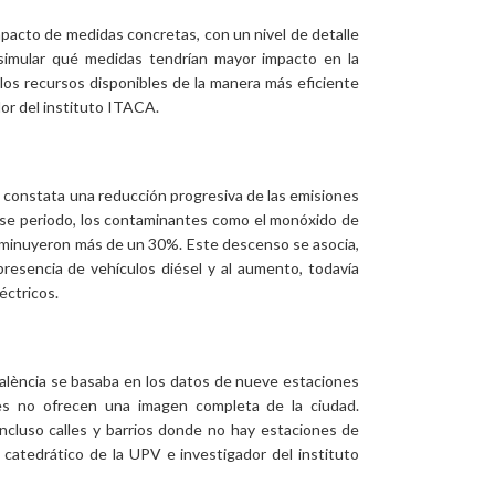
mpacto de medidas concretas, con un nivel de detalle
simular qué medidas tendrían mayor impacto en la
los recursos disponibles de la manera más eficiente
dor del instituto ITACA.
C constata una reducción progresiva de las emisiones
ese periodo, los contaminantes como el monóxido de
sminuyeron más de un 30%. Este descenso se asocia,
esencia de vehículos diésel y al aumento, todavía
éctricos.
n València se basaba en los datos de nueve estaciones
ones no ofrecen una imagen completa de la ciudad.
incluso calles y barrios donde no hay estaciones de
, catedrático de la UPV e investigador del instituto