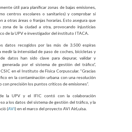
lmente útil para planificar zonas de bajas emisiones,
omo centros escolares o sanitarios) y comprobar si
 a otras áreas o franjas horarias. Esto asegura que
zona de la ciudad a otra, provocando injusticias
ico de la UPV e investigador del instituto ITACA.
os datos recogidos por las más de 3.500 espiras
a medir la intensidad de paso de coches, bicicletas y
 de datos han sido clave para depurar, validar y
 generada por el sistema de gestión del tráfico”,
l CSIC en el Instituto de Física Corpuscular. “Gracias
tráfico en la contaminación urbana con una resolución
o con precisión los puntos críticos de emisiones”.
 de la UPV y el IFIC contó con la colaboración
ceso a los datos del sistema de gestión del tráfico, y la
ció (
AVI
) en el marco del proyecto AVI AirLuisa.