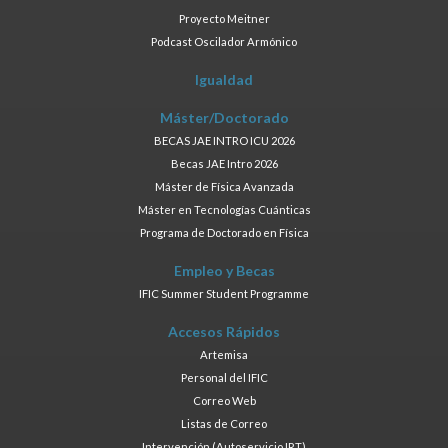
Proyecto Meitner
Podcast Oscilador Armónico
Igualdad
Máster/Doctorado
BECAS JAE INTRO ICU 2026
Becas JAE Intro 2026
Máster de Física Avanzada
Máster en Tecnologías Cuánticas
Programa de Doctorado en Física
Empleo y Becas
IFIC Summer Student Programme
Accesos Rápidos
Artemisa
Personal del IFIC
Correo Web
Listas de Correo
Intervención (Autoservicio IRT)