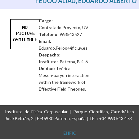
FEIJOO ALIAU, EDUARDO ALBERTO
Cargo:
Contratado Proyecto, UV
Telefono:
963543527
Email:
Eduardo.Feijoo@ific.uv.es
Despacho:
Institutos Paterna, B-4-6
Unidad:
Teórica
Meson-baryon interaction
within the framework of
Effective Field Theories.
Instituto de Física Corpuscular | Parque Científico, Catedrático
José Beltrán, 2 | E-46980 Paterna, España | TEL: +34 963 543 473
El IFIC