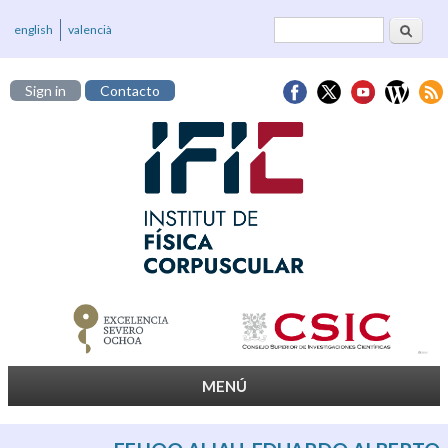
Buscar
Formulario de
english
valencià
búsqueda
Sign in
Contacto
MENÚ