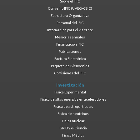
Sobre el IFIC
Convenio IFIC (UVEG-CSIC)
Estructura Organizativa
Personal del IFIC
Información para el visitante
Memorias anuales
Financiación IFIC
Publicaciones
Factura Electrónica
Paquete de Bienvenida
Comisiones del IFIC
Investigación
Física Experimental
Física de altas energías en aceleradores
Física de astropartículas
Física de neutrinos
Física nuclear
GRID y e-Ciencia
Física Médica