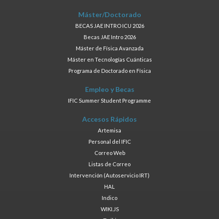
Máster/Doctorado
BECAS JAE INTRO ICU 2026
Becas JAE Intro 2026
Máster de Física Avanzada
Máster en Tecnologías Cuánticas
Programa de Doctorado en Física
Empleo y Becas
IFIC Summer Student Programme
Accesos Rápidos
Artemisa
Personal del IFIC
Correo Web
Listas de Correo
Intervención (Autoservicio IRT)
HAL
Indico
WIKI.JS