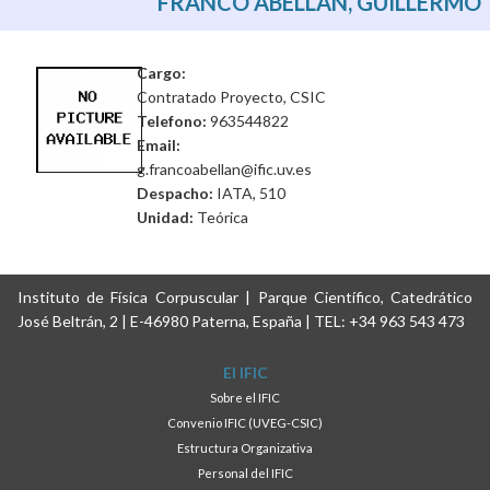
FRANCO ABELLÁN, GUILLERMO
Cargo:
Contratado Proyecto, CSIC
Telefono:
963544822
Email:
g.francoabellan@ific.uv.es
Despacho:
IATA, 510
Unidad:
Teórica
Instituto de Física Corpuscular | Parque Científico, Catedrático
José Beltrán, 2 | E-46980 Paterna, España | TEL: +34 963 543 473
El IFIC
Sobre el IFIC
Convenio IFIC (UVEG-CSIC)
Estructura Organizativa
Personal del IFIC