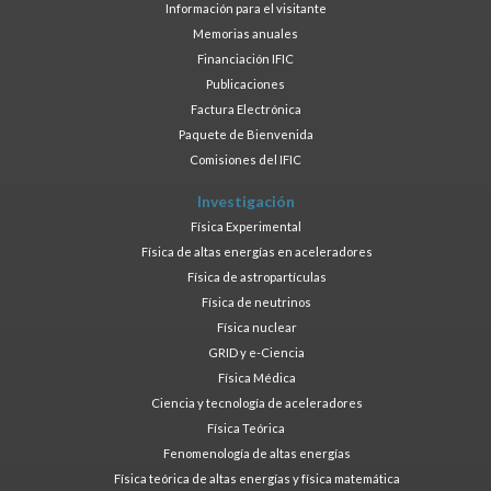
Información para el visitante
Memorias anuales
Financiación IFIC
Publicaciones
Factura Electrónica
Paquete de Bienvenida
Comisiones del IFIC
Investigación
Física Experimental
Física de altas energías en aceleradores
Física de astropartículas
Física de neutrinos
Física nuclear
GRID y e-Ciencia
Física Médica
Ciencia y tecnología de aceleradores
Física Teórica
Fenomenología de altas energías
Física teórica de altas energías y física matemática