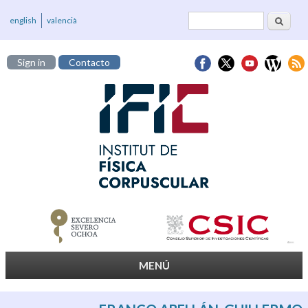
Buscar
Formulario de
english
valencià
búsqueda
Sign in
Contacto
MENÚ