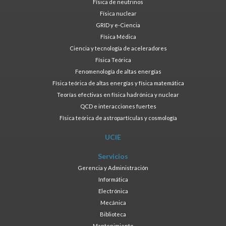
Física de neutrinos
Física nuclear
GRID y e-Ciencia
Física Médica
Ciencia y tecnología de aceleradores
Física Teórica
Fenomenología de altas energías
Física teórica de altas energías y física matemática
Teorías efectivas en física hadrónica y nuclear
QCD e interacciones fuertes
Física teórica de astropartículas y cosmología
UCIE
Servicios
Gerencia y Administración
Informática
Electrónica
Mecánica
Biblioteca
Mantenimiento