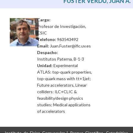
FUSTER VERDÚ, JUAN A.
Cargo:
Profesor de Investigación,
CSIC
Telefono:
963543492
Email:
Juan.Fuster@ific.uv.es
Despacho:
Institutos Paterna, B-1-3
Unidad:
Experimental
ATLAS: top-quark properties,
top-quark mass with tt+1jet;
Future accelerators, Linear
colliders: ILC+CLIC &
feasibility/design physics
studies; Medical applications
of accelerators
Instituto de Física Corpuscular | Parque Científico, Catedrático