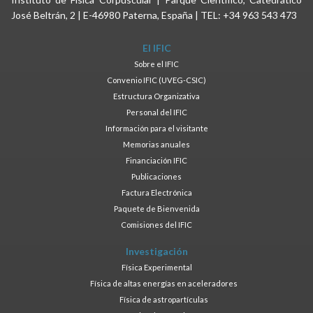
José Beltrán, 2 | E-46980 Paterna, España | TEL: +34 963 543 473
El IFIC
Sobre el IFIC
Convenio IFIC (UVEG-CSIC)
Estructura Organizativa
Personal del IFIC
Información para el visitante
Memorias anuales
Financiación IFIC
Publicaciones
Factura Electrónica
Paquete de Bienvenida
Comisiones del IFIC
Investigación
Física Experimental
Física de altas energías en aceleradores
Física de astropartículas