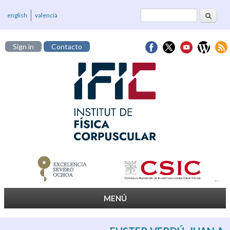
Buscar
Formulario de
english
valencià
búsqueda
Sign in
Contacto
MENÚ