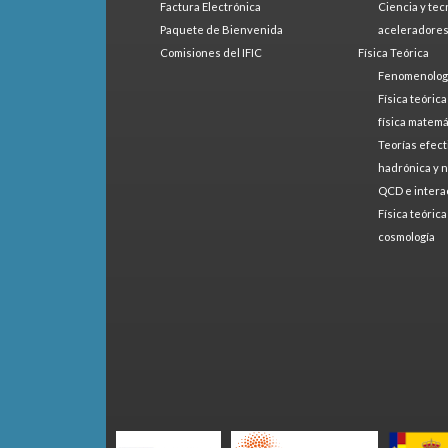
Factura Electrónica
Ciencia y tec
Paquete de Bienvenida
aceleradore
Comisiones del IFIC
Física Teórica
Fenomenologí
Física teóric
física matemá
Teorías efect
hadrónica y 
QCD e intera
Física teóric
cosmología