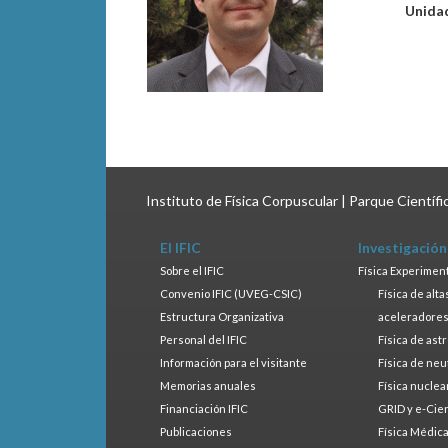
Unida
Instituto de Física Corpuscular | Parque Científ
El IFIC
Investigación
Sobre el IFIC
Física Experimen
Convenio IFIC (UVEG-CSIC)
Física de alt
Estructura Organizativa
aceleradore
Personal del IFIC
Física de ast
Información para el visitante
Física de neu
Memorias anuales
Física nuclea
Financiación IFIC
GRID y e-Cie
Publicaciones
Física Médic