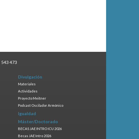
3 543 473
Divulgación
Materiales
Actividades
Proyecto Meitner
Podcast Oscilador Armónico
Igualdad
Máster/Doctorado
BECAS JAE INTRO ICU 2026
Becas JAE Intro 2026