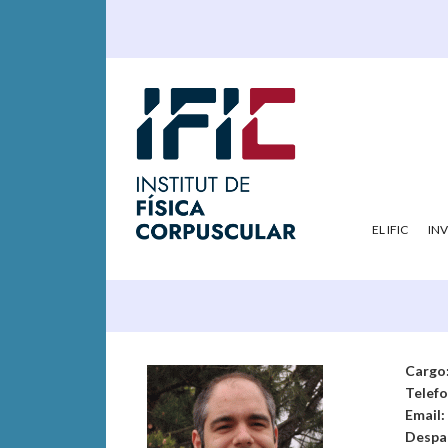
EL IFIC
IN
Cargo
Telef
Email:
Despa