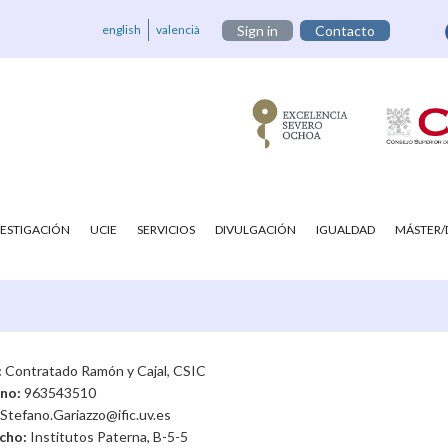
english
valencià
Sign in
Contacto
VESTIGACIÓN
UCIE
SERVICIOS
DIVULGACIÓN
IGUALDAD
MÁSTER
:
Contratado Ramón y Cajal, CSIC
ono:
963543510
Stefano.Gariazzo@ific.uv.es
cho:
Institutos Paterna, B-5-5