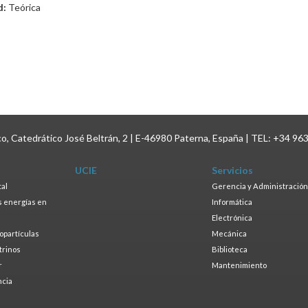
d:
Teórica
ico, Catedrático José Beltrán, 2 | E-46980 Paterna, España | TEL: +34 96
UCIE
Servicios
tal
Gerencia y Administración
as energías en
Informática
s
Electrónica
ropartículas
Mecánica
trinos
Biblioteca
r
Mantenimiento
ncia
a