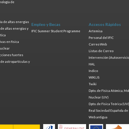
nología de
s
a de altas energías
Empleo y Becas
Accesos Rápidos
a de altas energías y
IFIC Summer Student Programme
Artemisa
tica
Personal del IFIC
ivas en física
Correo Web
nuclear
Listas de Correo
cciones fuertes
Intervención (Autoservicio
a de astropartículas y
HAL
Indico
WIKI.JS
Twiki
Dpto. de Física Atómica, Mo
Nuclear (UV)
Dpto. de Física Teórica (UV
Real Sociedad Española de 
Web antigua