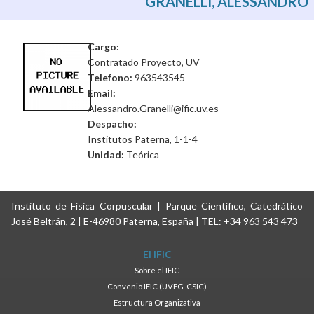
GRANELLI, ALESSANDRO
Cargo:
Contratado Proyecto, UV
Telefono:
963543545
Email:
Alessandro.Granelli@ific.uv.es
Despacho:
Institutos Paterna, 1-1-4
Unidad:
Teórica
Instituto de Física Corpuscular | Parque Científico, Catedrático
José Beltrán, 2 | E-46980 Paterna, España | TEL: +34 963 543 473
El IFIC
Sobre el IFIC
Convenio IFIC (UVEG-CSIC)
Estructura Organizativa