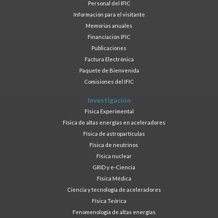
Personal del IFIC
Información para el visitante
Memorias anuales
Financiación IFIC
Publicaciones
Factura Electrónica
Paquete de Bienvenida
Comisiones del IFIC
Investigación
Física Experimental
Física de altas energías en aceleradores
Física de astropartículas
Física de neutrinos
Física nuclear
GRID y e-Ciencia
Física Médica
Ciencia y tecnología de aceleradores
Física Teórica
Fenomenología de altas energías