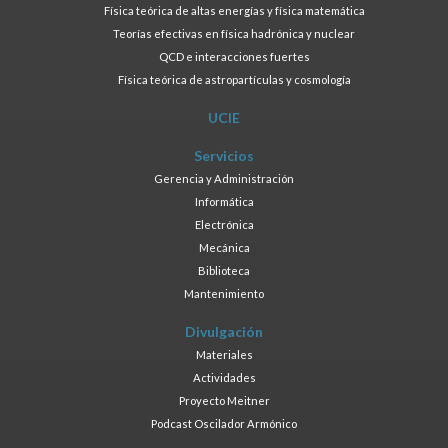
Física teórica de altas energías y física matemática
Teorías efectivas en física hadrónica y nuclear
QCD e interacciones fuertes
Física teórica de astropartículas y cosmología
UCIE
Servicios
Gerencia y Administración
Informática
Electrónica
Mecánica
Biblioteca
Mantenimiento
Divulgación
Materiales
Actividades
Proyecto Meitner
Podcast Oscilador Armónico