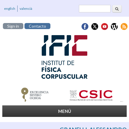
Buscar
Formulario de
english
valencià
búsqueda
Sign in
Contacto
MENÚ