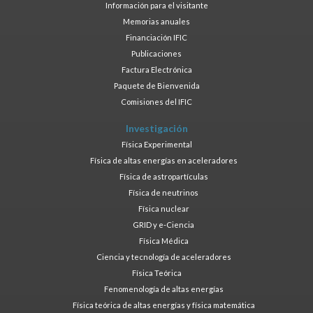
Información para el visitante
Memorias anuales
Financiación IFIC
Publicaciones
Factura Electrónica
Paquete de Bienvenida
Comisiones del IFIC
Investigación
Física Experimental
Física de altas energías en aceleradores
Física de astropartículas
Física de neutrinos
Física nuclear
GRID y e-Ciencia
Física Médica
Ciencia y tecnología de aceleradores
Física Teórica
Fenomenología de altas energías
Física teórica de altas energías y física matemática