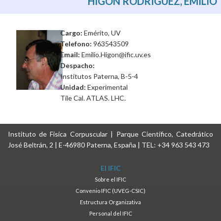
HIGÓN RODRIGUEZ, EMILIO
Cargo:
Emérito, UV
Telefono:
963543509
Email:
Emilio.Higon@ific.uv.es
Despacho:
Institutos Paterna, B-5-4
Unidad:
Experimental
Tile Cal. ATLAS. LHC.
Instituto de Física Corpuscular | Parque Científico, Catedrático
José Beltrán, 2 | E-46980 Paterna, España | TEL: +34 963 543 473
El IFIC
Sobre el IFIC
Convenio IFIC (UVEG-CSIC)
Estructura Organizativa
Personal del IFIC