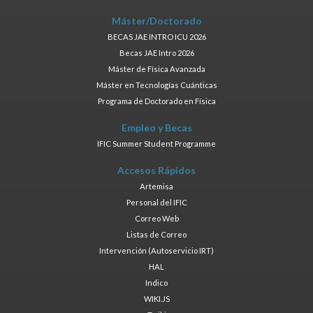
Máster/Doctorado
BECAS JAE INTRO ICU 2026
Becas JAE Intro 2026
Máster de Física Avanzada
Máster en Tecnologías Cuánticas
Programa de Doctorado en Física
Empleo y Becas
IFIC Summer Student Programme
Accesos Rápidos
Artemisa
Personal del IFIC
Correo Web
Listas de Correo
Intervención (Autoservicio IRT)
HAL
Indico
WIKI.JS