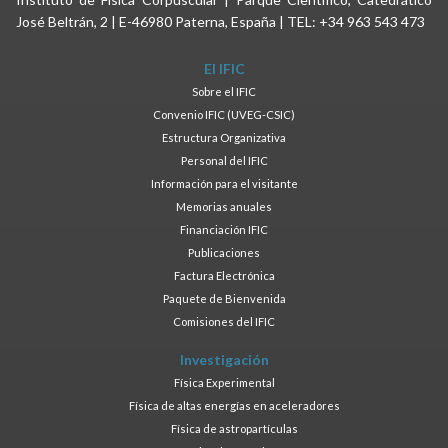
José Beltrán, 2 | E-46980 Paterna, España | TEL: +34 963 543 473
El IFIC
Sobre el IFIC
Convenio IFIC (UVEG-CSIC)
Estructura Organizativa
Personal del IFIC
Información para el visitante
Memorias anuales
Financiación IFIC
Publicaciones
Factura Electrónica
Paquete de Bienvenida
Comisiones del IFIC
Investigación
Física Experimental
Física de altas energías en aceleradores
Física de astropartículas