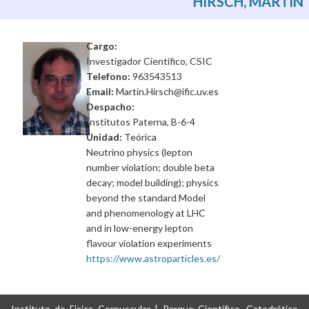
HIRSCH, MARTIN
Cargo:
Investigador Científico, CSIC
Telefono:
963543513
Email:
Martin.Hirsch@ific.uv.es
Despacho:
Institutos Paterna, B-6-4
Unidad:
Teórica
Neutrino physics (lepton
number violation; double beta
decay; model building); physics
beyond the standard Model
and phenomenology at LHC
and in low-energy lepton
flavour violation experiments
https://www.astroparticles.es/
Instituto de Física Corpuscular | Parque Científico, Catedrático