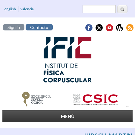
Buscar
Formulario de
english
valencià
búsqueda
Sign in
Contacto
MENÚ