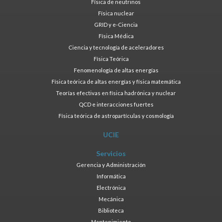
Física de neutrinos
Física nuclear
GRID y e-Ciencia
Física Médica
Ciencia y tecnología de aceleradores
Física Teórica
Fenomenología de altas energías
Física teórica de altas energías y física matemática
Teorías efectivas en física hadrónica y nuclear
QCD e interacciones fuertes
Física teórica de astropartículas y cosmología
UCIE
Servicios
Gerencia y Administración
Informática
Electrónica
Mecánica
Biblioteca
Mantenimiento