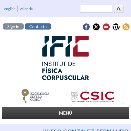
Buscar
Formulario de
english
valencià
búsqueda
Sign in
Contacto
MENÚ