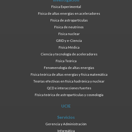
Física Experimental
Física de altas energías en aceleradores
Física de astropartículas
Física de neutrinos
Física nuclear
GRID y e-Ciencia
Física Médica
Ciencia y tecnología de aceleradores
Física Teórica
Fenomenología de altas energías
Física teórica de altas energías y física matemática
Teorías efectivas en física hadrónica y nuclear
QCD e interacciones fuertes
Física teórica de astropartículas y cosmología
UCIE
Servicios
Gerencia y Administración
Informática