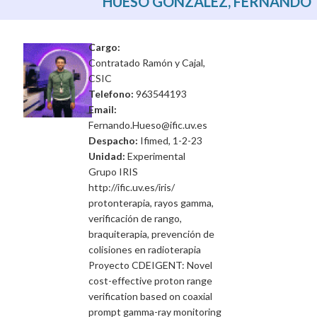
HUESO GONZALEZ, FERNANDO
Cargo:
Contratado Ramón y Cajal,
CSIC
Telefono:
963544193
Email:
Fernando.Hueso@ific.uv.es
Despacho:
Ifimed, 1-2-23
Unidad:
Experimental
Grupo IRIS
http://ific.uv.es/iris/
protonterapia, rayos gamma,
verificación de rango,
braquiterapia, prevención de
colisiones en radioterapia
Proyecto CDEIGENT: Novel
cost-effective proton range
verification based on coaxial
prompt gamma-ray monitoring