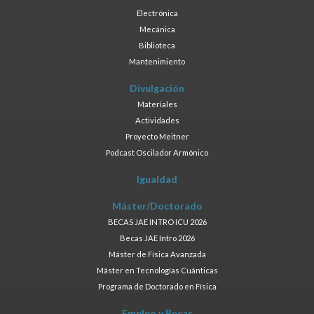
Electrónica
Mecánica
Biblioteca
Mantenimiento
Divulgación
Materiales
Actividades
Proyecto Meitner
Podcast Oscilador Armónico
Igualdad
Máster/Doctorado
BECAS JAE INTRO ICU 2026
Becas JAE Intro 2026
Máster de Física Avanzada
Máster en Tecnologías Cuánticas
Programa de Doctorado en Física
Empleo y Becas