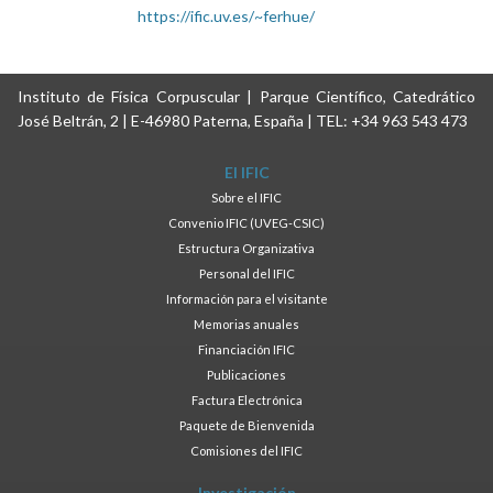
https://ific.uv.es/~ferhue/
Instituto de Física Corpuscular | Parque Científico, Catedrático
José Beltrán, 2 | E-46980 Paterna, España | TEL: +34 963 543 473
El IFIC
Sobre el IFIC
Convenio IFIC (UVEG-CSIC)
Estructura Organizativa
Personal del IFIC
Información para el visitante
Memorias anuales
Financiación IFIC
Publicaciones
Factura Electrónica
Paquete de Bienvenida
Comisiones del IFIC
Investigación