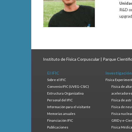
Unida
R&D on
upgrad
Instituto de Física Corpuscular | Parque Científ
El IFIC
Investigación
Sobre el IFIC
Física Experimen
Convenio IFIC (UVEG-CSIC)
Física de alt
Estructura Organizativa
aceleradore
Personal del IFIC
Física de ast
Información para el visitante
Física de neu
Memorias anuales
Física nuclea
Financiación IFIC
GRID y e-Cie
Publicaciones
Física Médic