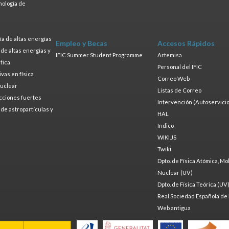
nología de
s
a de altas energías
Empleo y Becas
Accesos Rápidos
a de altas energías y
IFIC Summer Student Programme
Artemisa
tica
Personal del IFIC
ivas en física
Correo Web
nuclear
Listas de Correo
cciones fuertes
Intervención (Autoservicio
a de astropartículas y
HAL
Indico
WIKI.JS
Twiki
Dpto. de Física Atómica, Mo
Nuclear (UV)
Dpto. de Física Teórica (UV
Real Sociedad Española de 
Web antigua