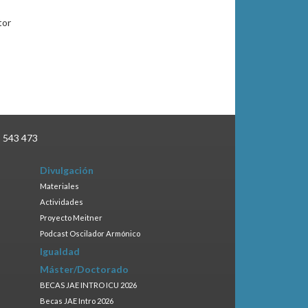
tor
3 543 473
Divulgación
Materiales
Actividades
Proyecto Meitner
Podcast Oscilador Armónico
Igualdad
Máster/Doctorado
BECAS JAE INTRO ICU 2026
Becas JAE Intro 2026