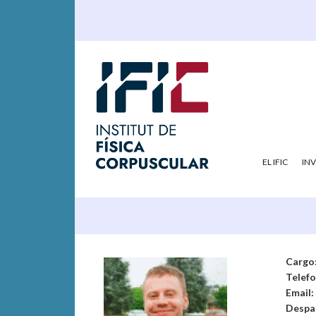
EL IFIC
IN
Cargo
Telef
Email:
Despa