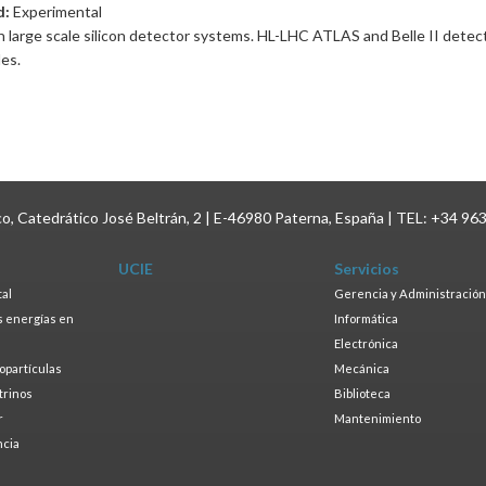
d:
Experimental
 large scale silicon detector systems. HL-LHC ATLAS and Belle II detec
es.
ico, Catedrático José Beltrán, 2 | E-46980 Paterna, España | TEL: +34 96
UCIE
Servicios
tal
Gerencia y Administración
as energías en
Informática
s
Electrónica
ropartículas
Mecánica
trinos
Biblioteca
r
Mantenimiento
ncia
a