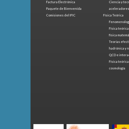
Factura Electrónica
Ciencia y tec
Paquete de Bienvenida
aceleradore
Comisiones del IFIC
Física Teórica
Fenomenologí
Física teóric
física matemá
Teorías efect
hadrónica y 
QCD e intera
Física teóric
cosmología