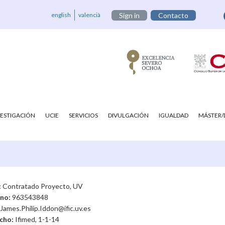
english
valencià
Sign in
Contacto
VESTIGACIÓN
UCIE
SERVICIOS
DIVULGACIÓN
IGUALDAD
MÁSTER
:
Contratado Proyecto, UV
ono:
963543848
James.Philip.Iddon@ific.uv.es
cho:
Ifimed, 1-1-14