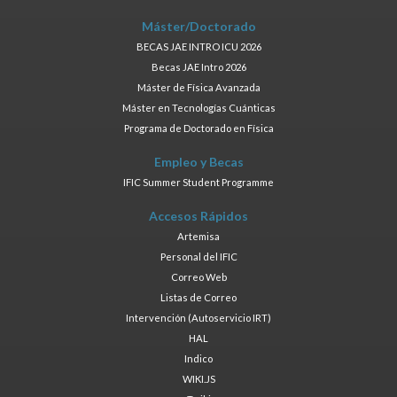
Máster/Doctorado
BECAS JAE INTRO ICU 2026
Becas JAE Intro 2026
Máster de Física Avanzada
Máster en Tecnologías Cuánticas
Programa de Doctorado en Física
Empleo y Becas
IFIC Summer Student Programme
Accesos Rápidos
Artemisa
Personal del IFIC
Correo Web
Listas de Correo
Intervención (Autoservicio IRT)
HAL
Indico
WIKI.JS