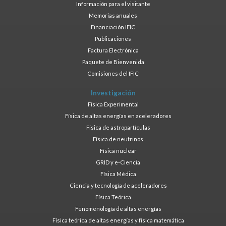
Información para el visitante
Memorias anuales
Financiación IFIC
Publicaciones
Factura Electrónica
Paquete de Bienvenida
Comisiones del IFIC
Investigación
Física Experimental
Física de altas energías en aceleradores
Física de astropartículas
Física de neutrinos
Física nuclear
GRID y e-Ciencia
Física Médica
Ciencia y tecnología de aceleradores
Física Teórica
Fenomenología de altas energías
Física teórica de altas energías y física matemática