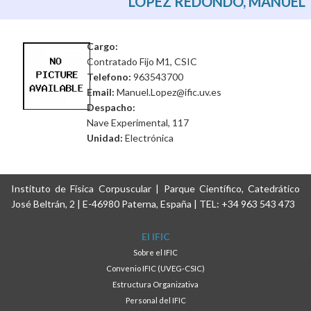
LOPEZ REDONDO, MANUEL
Cargo:
Contratado Fijo M1, CSIC
Telefono:
963543700
Email:
Manuel.Lopez@ific.uv.es
Despacho:
Nave Experimental, 117
Unidad:
Electrónica
Instituto de Física Corpuscular | Parque Científico, Catedrático
José Beltrán, 2 | E-46980 Paterna, España | TEL: +34 963 543 473
El IFIC
Sobre el IFIC
Convenio IFIC (UVEG-CSIC)
Estructura Organizativa
Personal del IFIC