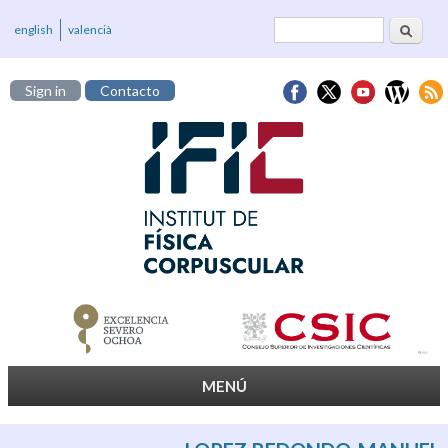
Buscar
Formulario de
english
valencià
búsqueda
Sign in
Contacto
MENÚ