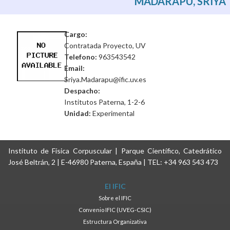
MADARAPU, SRIYA
Cargo:
Contratada Proyecto, UV
Telefono:
963543542
Email:
Sriya.Madarapu@ific.uv.es
Despacho:
Institutos Paterna, 1-2-6
Unidad:
Experimental
Instituto de Física Corpuscular | Parque Científico, Catedrático
José Beltrán, 2 | E-46980 Paterna, España | TEL: +34 963 543 473
El IFIC
Sobre el IFIC
Convenio IFIC (UVEG-CSIC)
Estructura Organizativa