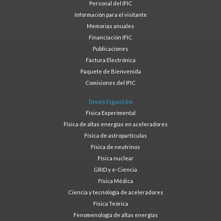
Personal del IFIC
Información para el visitante
Memorias anuales
Financiación IFIC
Publicaciones
Factura Electrónica
Paquete de Bienvenida
Comisiones del IFIC
Investigación
Física Experimental
Física de altas energías en aceleradores
Física de astropartículas
Física de neutrinos
Física nuclear
GRID y e-Ciencia
Física Médica
Ciencia y tecnología de aceleradores
Física Teórica
Fenomenología de altas energías