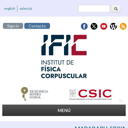
Buscar
Formulario de
english
valencià
búsqueda
Sign in
Contacto
MENÚ