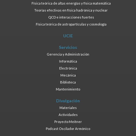
Física teórica de altas energías y física matemática
Teorías efectivas en física hadrónica y nuclear
QCD e interacciones fuertes
Física teórica de astropartículas y cosmología
UCIE
Servicios
Gerencia y Administración
Informática
Electrónica
Mecánica
Biblioteca
Mantenimiento
Divulgación
Materiales
Actividades
Proyecto Meitner
Podcast Oscilador Armónico