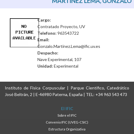
MARTINEZ LEMA, GONZALO
Cargo:
Contratado Proyecto, UV
Telefono:
963543722
Email:
Gonzalo.Martinez.Lema@ific.uv.es
Despacho:
Nave Experimental, 107
Unidad:
Experimental
Instituto de Física Corpuscular | Parque Científico, Catedrático
José Beltrán, 2 | E-46980 Paterna, España | TEL: +34 963 543 473
El IFIC
Sobre el IFIC
Convenio IFIC (UVEG-CSIC)
Estructura Organizativa