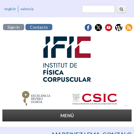
Buscar
Formulario de
english
valencià
búsqueda
Sign in
Contacto
MENÚ