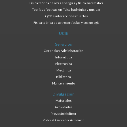
Física teórica de altas energías y física matemática
Teorías efectivas en física hadrónica y nuclear
QCD e interacciones fuertes
Física teórica de astropartículas y cosmología
UCIE
Servicios
Gerencia y Administración
Informática
Electrónica
Mecánica
Biblioteca
Mantenimiento
Divulgación
Materiales
Actividades
Proyecto Meitner
Podcast Oscilador Armónico