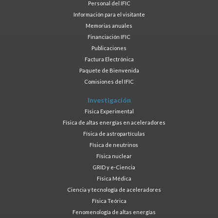
Personal del IFIC
Información para el visitante
Memorias anuales
Financiación IFIC
Publicaciones
Factura Electrónica
Paquete de Bienvenida
Comisiones del IFIC
Investigación
Física Experimental
Física de altas energías en aceleradores
Física de astropartículas
Física de neutrinos
Física nuclear
GRID y e-Ciencia
Física Médica
Ciencia y tecnología de aceleradores
Física Teórica
Fenomenología de altas energías