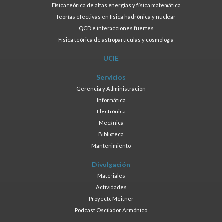
Física teórica de altas energías y física matemática
Teorías efectivas en física hadrónica y nuclear
QCD e interacciones fuertes
Física teórica de astropartículas y cosmología
UCIE
Servicios
Gerencia y Administración
Informática
Electrónica
Mecánica
Biblioteca
Mantenimiento
Divulgación
Materiales
Actividades
Proyecto Meitner
Podcast Oscilador Armónico