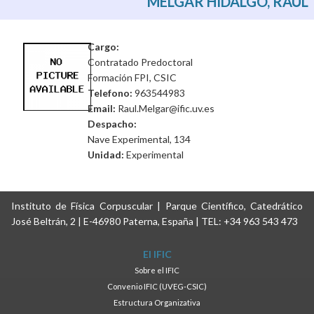
MELGAR HIDALGO, RAÚL
Cargo:
Contratado Predoctoral
Formación FPI, CSIC
Telefono:
963544983
Email:
Raul.Melgar@ific.uv.es
Despacho:
Nave Experimental, 134
Unidad:
Experimental
Instituto de Física Corpuscular | Parque Científico, Catedrático
José Beltrán, 2 | E-46980 Paterna, España | TEL: +34 963 543 473
El IFIC
Sobre el IFIC
Convenio IFIC (UVEG-CSIC)
Estructura Organizativa