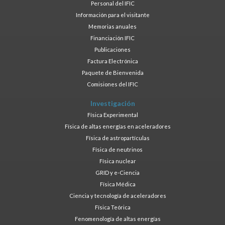
Personal del IFIC
Información para el visitante
Memorias anuales
Financiación IFIC
Publicaciones
Factura Electrónica
Paquete de Bienvenida
Comisiones del IFIC
Investigación
Física Experimental
Física de altas energías en aceleradores
Física de astropartículas
Física de neutrinos
Física nuclear
GRID y e-Ciencia
Física Médica
Ciencia y tecnología de aceleradores
Física Teórica
Fenomenología de altas energías