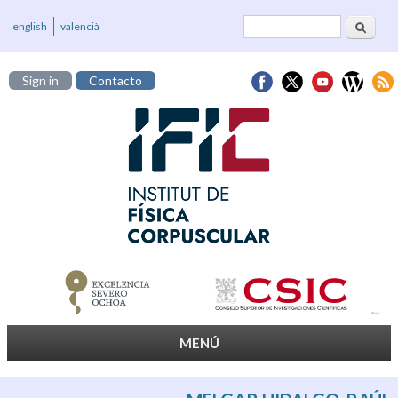
Buscar
Formulario de
english
valencià
búsqueda
Sign in
Contacto
MENÚ