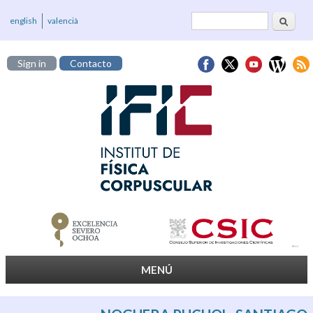
Buscar
Formulario de
english
valencià
búsqueda
Sign in
Contacto
MENÚ