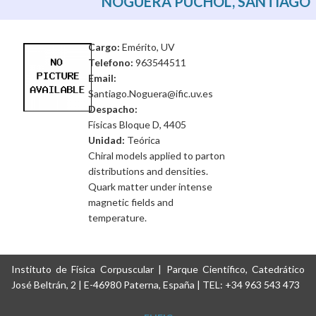
NOGUERA PUCHOL, SANTIAGO
Cargo:
Emérito, UV
Telefono:
963544511
Email:
Santiago.Noguera@ific.uv.es
Despacho:
Físicas Bloque D, 4405
Unidad:
Teórica
Chiral models applied to parton
distributions and densities.
Quark matter under intense
magnetic fields and
temperature.
Instituto de Física Corpuscular | Parque Científico, Catedrático
José Beltrán, 2 | E-46980 Paterna, España | TEL: +34 963 543 473