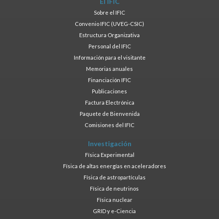
El IFIC
Sobre el IFIC
Convenio IFIC (UVEG-CSIC)
Estructura Organizativa
Personal del IFIC
Información para el visitante
Memorias anuales
Financiación IFIC
Publicaciones
Factura Electrónica
Paquete de Bienvenida
Comisiones del IFIC
Investigación
Física Experimental
Física de altas energías en aceleradores
Física de astropartículas
Física de neutrinos
Física nuclear
GRID y e-Ciencia