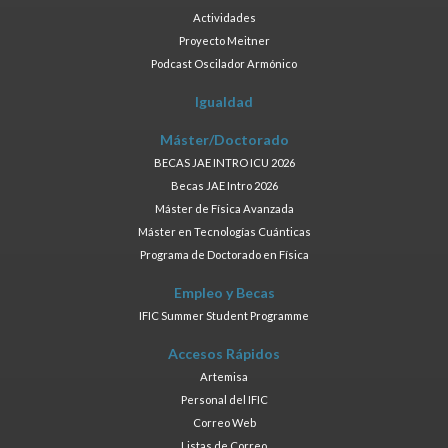
Actividades
Proyecto Meitner
Podcast Oscilador Armónico
Igualdad
Máster/Doctorado
BECAS JAE INTRO ICU 2026
Becas JAE Intro 2026
Máster de Física Avanzada
Máster en Tecnologías Cuánticas
Programa de Doctorado en Física
Empleo y Becas
IFIC Summer Student Programme
Accesos Rápidos
Artemisa
Personal del IFIC
Correo Web
Listas de Correo