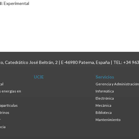
d:
Experimental
ico, Catedrático José Beltrán, 2 | E-46980 Paterna, España | TEL: +34 96
UCIE
Servicios
tal
Gerencia y Administración
as energías en
Informática
s
Electrónica
ropartículas
Mecánica
trinos
Biblioteca
r
Mantenimiento
ncia
a