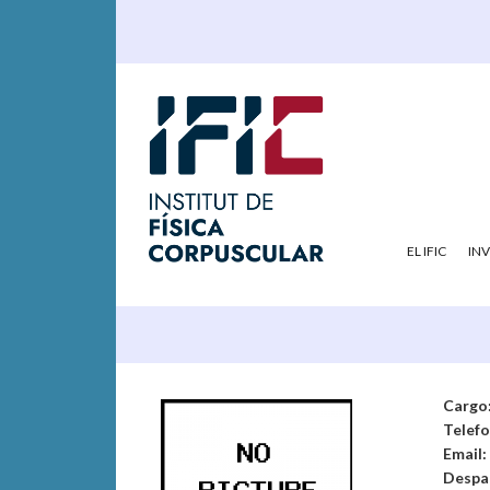
EL IFIC
IN
Cargo
Telef
Email:
Despa