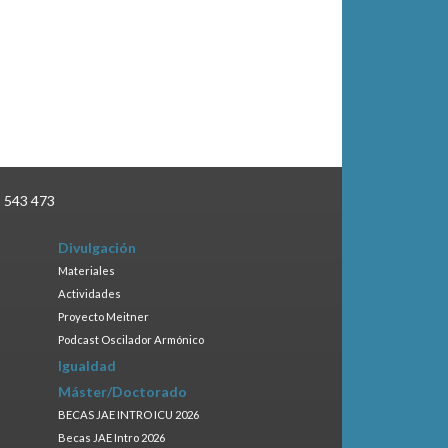
3 543 473
Divulgación
Materiales
Actividades
Proyecto Meitner
Podcast Oscilador Armónico
Igualdad
Máster/Doctorado
BECAS JAE INTRO ICU 2026
Becas JAE Intro 2026