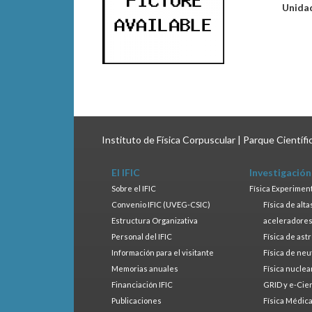
Unida
Instituto de Física Corpuscular | Parque Científ
El IFIC
Investigación
Sobre el IFIC
Física Experimen
Convenio IFIC (UVEG-CSIC)
Física de alt
Estructura Organizativa
aceleradore
Personal del IFIC
Física de ast
Información para el visitante
Física de neu
Memorias anuales
Física nuclea
Financiación IFIC
GRID y e-Cie
Publicaciones
Física Médic