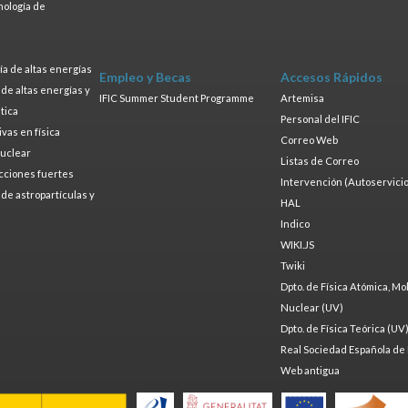
nología de
s
a de altas energías
Empleo y Becas
Accesos Rápidos
a de altas energías y
IFIC Summer Student Programme
Artemisa
tica
Personal del IFIC
ivas en física
Correo Web
nuclear
Listas de Correo
cciones fuertes
Intervención (Autoservicio
a de astropartículas y
HAL
Indico
WIKI.JS
Twiki
Dpto. de Física Atómica, Mo
Nuclear (UV)
Dpto. de Física Teórica (UV
Real Sociedad Española de 
Web antigua