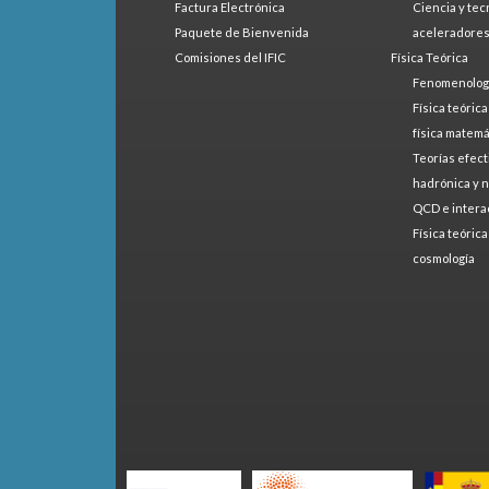
Factura Electrónica
Ciencia y tec
Paquete de Bienvenida
aceleradore
Comisiones del IFIC
Física Teórica
Fenomenologí
Física teóric
física matemá
Teorías efect
hadrónica y 
QCD e intera
Física teóric
cosmología