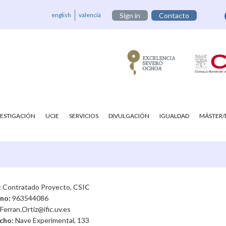
english
valencià
Sign in
Contacto
VESTIGACIÓN
UCIE
SERVICIOS
DIVULGACIÓN
IGUALDAD
MÁSTER
:
Contratado Proyecto, CSIC
ono:
963544086
Ferran.Ortiz@ific.uv.es
cho:
Nave Experimental, 133