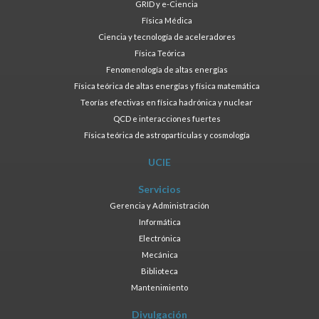
GRID y e-Ciencia
Física Médica
Ciencia y tecnología de aceleradores
Física Teórica
Fenomenología de altas energías
Física teórica de altas energías y física matemática
Teorías efectivas en física hadrónica y nuclear
QCD e interacciones fuertes
Física teórica de astropartículas y cosmología
UCIE
Servicios
Gerencia y Administración
Informática
Electrónica
Mecánica
Biblioteca
Mantenimiento
Divulgación