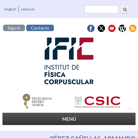
Buscar
Formulario de
english
valencià
búsqueda
Sign in
Contacto
MENÚ