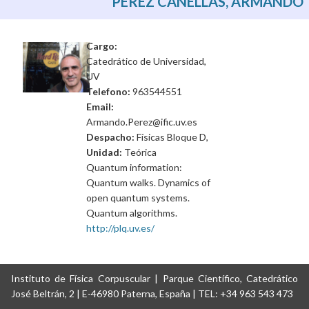
PÉREZ CAÑELLAS, ARMANDO
Cargo:
Catedrático de Universidad,
UV
Telefono:
963544551
Email:
Armando.Perez@ific.uv.es
Despacho:
Físicas Bloque D,
Unidad:
Teórica
Quantum information:
Quantum walks. Dynamics of
open quantum systems.
Quantum algorithms.
http://plq.uv.es/
Instituto de Física Corpuscular | Parque Científico, Catedrático
José Beltrán, 2 | E-46980 Paterna, España | TEL: +34 963 543 473