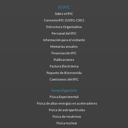
El IFIC
Sobre el IFIC
Convenio IFIC (UVEG-CSIC)
Estructura Organizativa
Personal del IFIC
Información para el visitante
Memorias anuales
Financiación IFIC
Publicaciones
Factura Electrónica
Paquete de Bienvenida
Comisiones del IFIC
Investigación
Física Experimental
Física de altas energías en aceleradores
Física de astropartículas
Física de neutrinos
Física nuclear