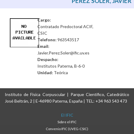
PÉREZ SOLER, JAVIER
Cargo:
Contratado Predoctoral ACIF,
CSIC
Telefono:
963543517
Email:
Javier.Perez.Soler@ific.uv.es
Despacho:
Institutos Paterna, B-6-0
Unidad:
Teórica
Instituto de Física Corpuscular | Parque Científico, Catedrático
José Beltrán, 2 | E-46980 Paterna, España | TEL: +34 963 543 473
El IFIC
Sobre el IFIC
Convenio IFIC (UVEG-CSIC)