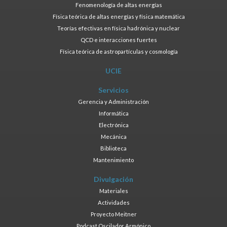
Fenomenología de altas energías
Física teórica de altas energías y física matemática
Teorías efectivas en física hadrónica y nuclear
QCD e interacciones fuertes
Física teórica de astropartículas y cosmología
UCIE
Servicios
Gerencia y Administración
Informática
Electrónica
Mecánica
Biblioteca
Mantenimiento
Divulgación
Materiales
Actividades
Proyecto Meitner
Podcast Oscilador Armónico