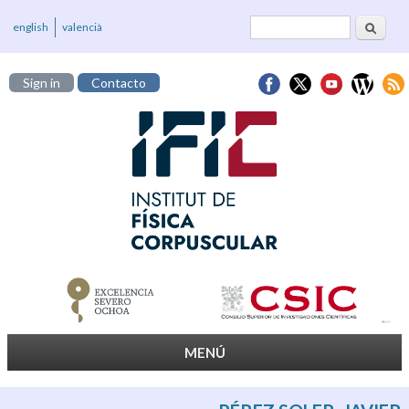
Buscar
Formulario de
english
valencià
búsqueda
Sign in
Contacto
MENÚ