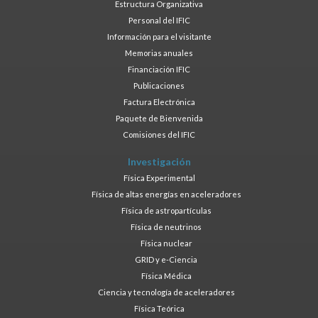
Estructura Organizativa
Personal del IFIC
Información para el visitante
Memorias anuales
Financiación IFIC
Publicaciones
Factura Electrónica
Paquete de Bienvenida
Comisiones del IFIC
Investigación
Física Experimental
Física de altas energías en aceleradores
Física de astropartículas
Física de neutrinos
Física nuclear
GRID y e-Ciencia
Física Médica
Ciencia y tecnología de aceleradores
Física Teórica