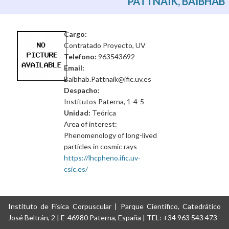
PATTNAIK, BAIBHAB
Cargo:
Contratado Proyecto, UV
Telefono:
963543692
Email:
Baibhab.Pattnaik@ific.uv.es
Despacho:
Institutos Paterna, 1-4-5
Unidad:
Teórica
Area of interest:
Phenomenology of long-lived
particles in cosmic rays
https://lhcpheno.ific.uv-
csic.es/
Instituto de Física Corpuscular | Parque Científico, Catedrático
José Beltrán, 2 | E-46980 Paterna, España | TEL: +34 963 543 473