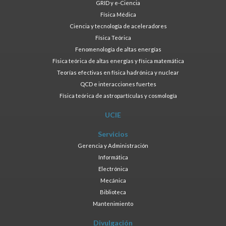
GRID y e-Ciencia
Física Médica
Ciencia y tecnología de aceleradores
Física Teórica
Fenomenología de altas energías
Física teórica de altas energías y física matemática
Teorías efectivas en física hadrónica y nuclear
QCD e interacciones fuertes
Física teórica de astropartículas y cosmología
UCIE
Servicios
Gerencia y Administración
Informática
Electrónica
Mecánica
Biblioteca
Mantenimiento
Divulgación