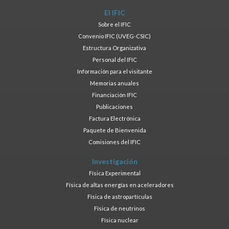
El IFIC
Sobre el IFIC
Convenio IFIC (UVEG-CSIC)
Estructura Organizativa
Personal del IFIC
Información para el visitante
Memorias anuales
Financiación IFIC
Publicaciones
Factura Electrónica
Paquete de Bienvenida
Comisiones del IFIC
Investigación
Física Experimental
Física de altas energías en aceleradores
Física de astropartículas
Física de neutrinos
Física nuclear