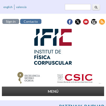
Buscar
Formulario de
english
valencià
búsqueda
Sign in
Contacto
MENÚ