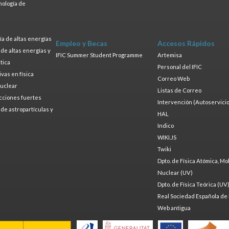
nología de
s
a de altas energías
Empleo y Becas
Accesos Rápidos
a de altas energías y
IFIC Summer Student Programme
Artemisa
tica
Personal del IFIC
ivas en física
Correo Web
nuclear
Listas de Correo
cciones fuertes
Intervención (Autoservicio
a de astropartículas y
HAL
Indico
WIKI.JS
Twiki
Dpto. de Física Atómica, Mo
Nuclear (UV)
Dpto. de Física Teórica (UV
Real Sociedad Española de 
Web antigua