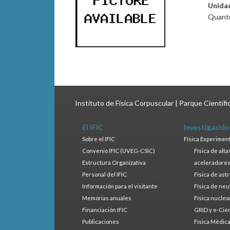
Unida
Quantu
Instituto de Física Corpuscular | Parque Científ
El IFIC
Investigación
Sobre el IFIC
Física Experimen
Convenio IFIC (UVEG-CSIC)
Física de alt
Estructura Organizativa
aceleradore
Personal del IFIC
Física de ast
Información para el visitante
Física de neu
Memorias anuales
Física nuclea
Financiación IFIC
GRID y e-Cie
Publicaciones
Física Médic