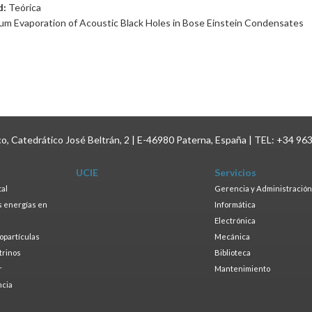
d:
Teórica
m Evaporation of Acoustic Black Holes in Bose Einstein Condensates
ico, Catedrático José Beltrán, 2 | E-46980 Paterna, España | TEL: +34 96
UCIE
Servicios
tal
Gerencia y Administración
as energías en
Informática
s
Electrónica
ropartículas
Mecánica
trinos
Biblioteca
r
Mantenimiento
ncia
a