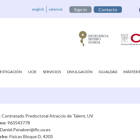
english
valencià
Sign in
Contacto
VESTIGACIÓN
UCIE
SERVICIOS
DIVULGACIÓN
IGUALDAD
MÁSTER
:
Contratado Predoctoral Atraccio de Talent, UV
ono:
963543778
Daniel.Penalver@ific.uv.es
cho:
Físicas Bloque D, 4303