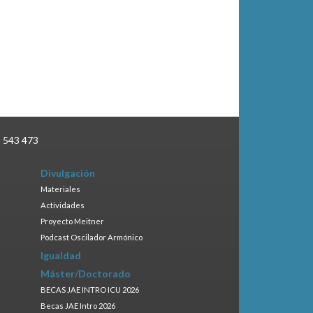
3 543 473
Divulgación
Materiales
Actividades
Proyecto Meitner
Podcast Oscilador Armónico
Igualdad
Máster/Doctorado
BECAS JAE INTRO ICU 2026
Becas JAE Intro 2026