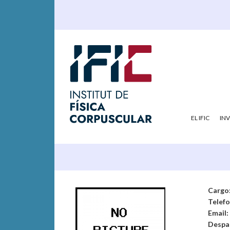
EL IFIC
IN
Cargo
Telef
Email:
Despa