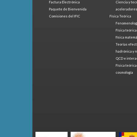
Factura Electrónica
Ciencia y tec
Paquete de Bienvenida
aceleradore
Comisiones del IFIC
Física Teórica
Fenomenologí
Física teóric
física matemá
Teorías efect
hadrónica y 
QCD e intera
Física teóric
cosmología