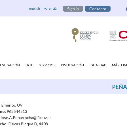
english
valencià
Sign in
Contacto
VESTIGACIÓN
UCIE
SERVICIOS
DIVULGACIÓN
IGUALDAD
MÁSTER
PEÑA
:
Emérito, UV
ono:
963544513
Jose.A.Penarrocha@ific.uv.es
cho:
Físicas Bloque D, 4408