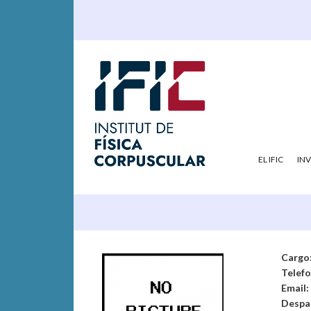
EL IFIC
IN
Cargo
Telef
Email:
Despa