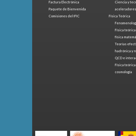
Factura Electrónica
Ciencia y tec
Paquete de Bienvenida
aceleradore
Comisiones del IFIC
Física Teórica
Fenomenologí
Física teóric
física matemá
Teorías efect
hadrónica y 
QCD e intera
Física teóric
cosmología