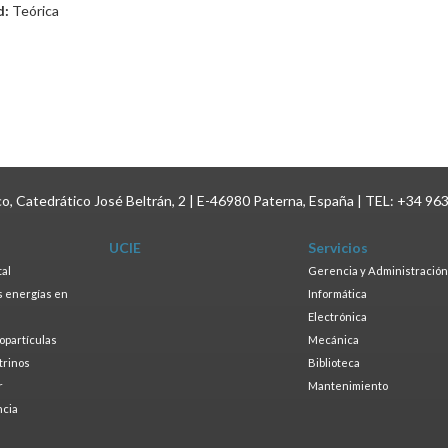
d:
Teórica
ico, Catedrático José Beltrán, 2 | E-46980 Paterna, España | TEL: +34 96
UCIE
Servicios
tal
Gerencia y Administración
as energías en
Informática
s
Electrónica
ropartículas
Mecánica
trinos
Biblioteca
r
Mantenimiento
ncia
a