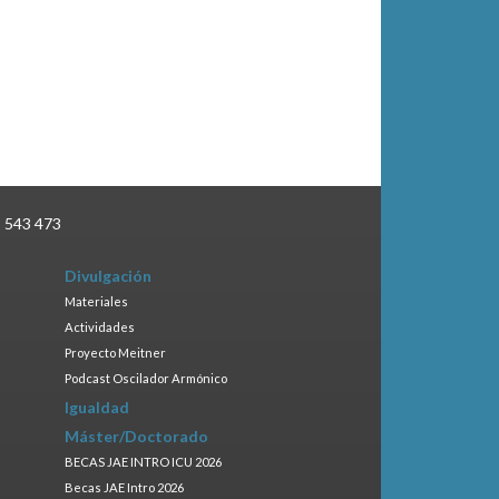
3 543 473
Divulgación
Materiales
Actividades
Proyecto Meitner
Podcast Oscilador Armónico
Igualdad
Máster/Doctorado
BECAS JAE INTRO ICU 2026
Becas JAE Intro 2026