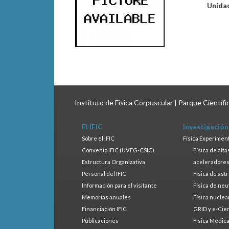
Unida
Instituto de Física Corpuscular | Parque Científ
El IFIC
Investigación
Sobre el IFIC
Física Experimen
Convenio IFIC (UVEG-CSIC)
Física de alt
Estructura Organizativa
aceleradore
Personal del IFIC
Física de ast
Información para el visitante
Física de neu
Memorias anuales
Física nuclea
Financiación IFIC
GRID y e-Cie
Publicaciones
Física Médic