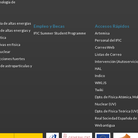
nología de
s
a de altas energías
Empleo y Becas
Accesos Rápidos
a de altas energías y
IFIC Summer Student Programme
Artemisa
tica
Personal del IFIC
ivas en física
Correo Web
nuclear
Listas de Correo
cciones fuertes
Intervención (Autoservicio
a de astropartículas y
HAL
Indico
WIKI.JS
Twiki
Dpto. de Física Atómica, Mo
Nuclear (UV)
Dpto. de Física Teórica (UV
Real Sociedad Española de 
Web antigua