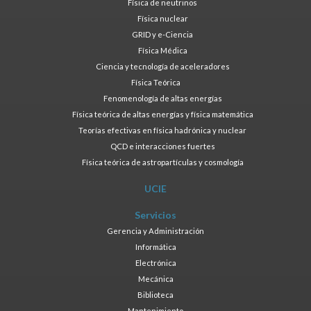
Física de neutrinos
Física nuclear
GRID y e-Ciencia
Física Médica
Ciencia y tecnología de aceleradores
Física Teórica
Fenomenología de altas energías
Física teórica de altas energías y física matemática
Teorías efectivas en física hadrónica y nuclear
QCD e interacciones fuertes
Física teórica de astropartículas y cosmología
UCIE
Servicios
Gerencia y Administración
Informática
Electrónica
Mecánica
Biblioteca
Mantenimiento