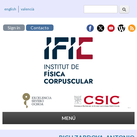
Buscar
Formulario de
english
valencià
búsqueda
Sign in
Contacto
MENÚ