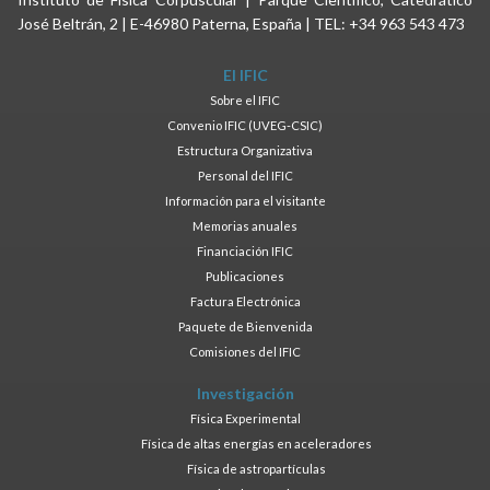
José Beltrán, 2 | E-46980 Paterna, España | TEL: +34 963 543 473
El IFIC
Sobre el IFIC
Convenio IFIC (UVEG-CSIC)
Estructura Organizativa
Personal del IFIC
Información para el visitante
Memorias anuales
Financiación IFIC
Publicaciones
Factura Electrónica
Paquete de Bienvenida
Comisiones del IFIC
Investigación
Física Experimental
Física de altas energías en aceleradores
Física de astropartículas