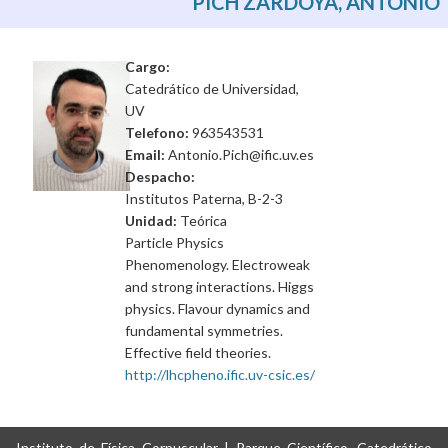
PICH ZARDOYA, ANTONIO
Cargo:
Catedrático de Universidad,
UV
Telefono:
963543531
Email:
Antonio.Pich@ific.uv.es
Despacho:
Institutos Paterna, B-2-3
Unidad:
Teórica
Particle Physics
Phenomenology. Electroweak
and strong interactions. Higgs
physics. Flavour dynamics and
fundamental symmetries.
Effective field theories.
http://lhcpheno.ific.uv-csic.es/
Instituto de Física Corpuscular | Parque Científico, Catedrático