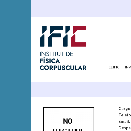
EL IFIC
IN
Cargo
Telef
Email:
Despa