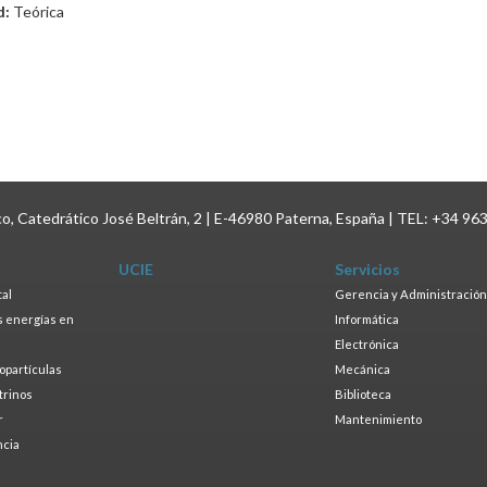
d:
Teórica
ico, Catedrático José Beltrán, 2 | E-46980 Paterna, España | TEL: +34 96
UCIE
Servicios
tal
Gerencia y Administración
as energías en
Informática
s
Electrónica
ropartículas
Mecánica
trinos
Biblioteca
r
Mantenimiento
ncia
a