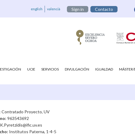
english
valencià
Sign in
Contacto
VESTIGACIÓN
UCIE
SERVICIOS
DIVULGACIÓN
IGUALDAD
MÁSTER
:
Contratado Proyecto, UV
ono:
963543692
K.Pyretzidis@ific.uv.es
cho:
Institutos Paterna, 1-4-5