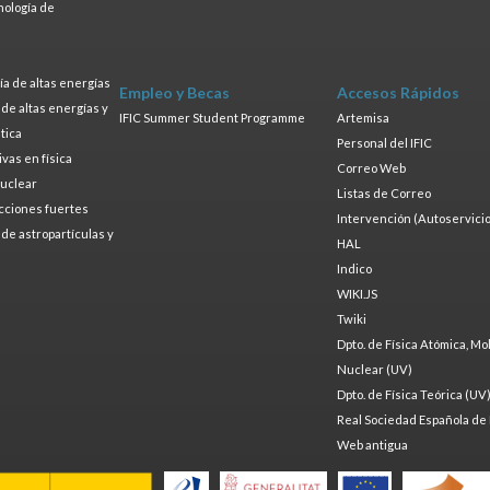
nología de
s
a de altas energías
Empleo y Becas
Accesos Rápidos
a de altas energías y
IFIC Summer Student Programme
Artemisa
tica
Personal del IFIC
ivas en física
Correo Web
nuclear
Listas de Correo
cciones fuertes
Intervención (Autoservicio
a de astropartículas y
HAL
Indico
WIKI.JS
Twiki
Dpto. de Física Atómica, Mo
Nuclear (UV)
Dpto. de Física Teórica (UV
Real Sociedad Española de 
Web antigua