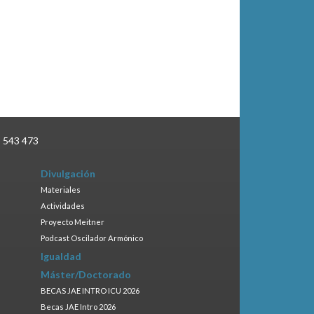
3 543 473
Divulgación
Materiales
Actividades
Proyecto Meitner
Podcast Oscilador Armónico
Igualdad
Máster/Doctorado
BECAS JAE INTRO ICU 2026
Becas JAE Intro 2026