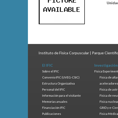
Unida
Instituto de Física Corpuscular | Parque Científ
El IFIC
Investigación
Sobre el IFIC
Física Experimen
Convenio IFIC (UVEG-CSIC)
Física de alt
Estructura Organizativa
aceleradore
Personal del IFIC
Física de ast
Información para el visitante
Física de neu
Memorias anuales
Física nuclea
Financiación IFIC
GRID y e-Cie
Publicaciones
Física Médic