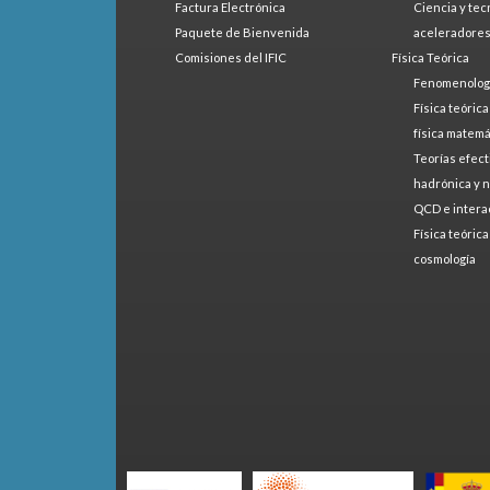
Factura Electrónica
Ciencia y tec
Paquete de Bienvenida
aceleradore
Comisiones del IFIC
Física Teórica
Fenomenologí
Física teóric
física matemá
Teorías efect
hadrónica y 
QCD e intera
Física teóric
cosmología