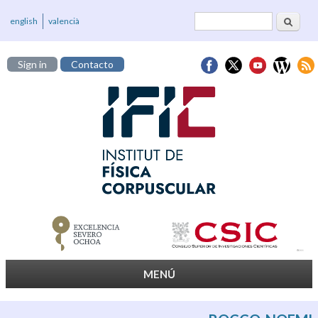
Buscar
Formulario de
english
valencià
búsqueda
Sign in
Contacto
MENÚ