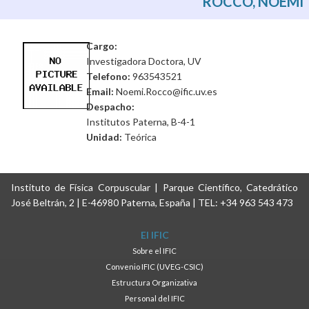
ROCCO, NOEMI
Cargo:
Investigadora Doctora, UV
Telefono:
963543521
Email:
Noemi.Rocco@ific.uv.es
Despacho:
Institutos Paterna, B-4-1
Unidad:
Teórica
Instituto de Física Corpuscular | Parque Científico, Catedrático
José Beltrán, 2 | E-46980 Paterna, España | TEL: +34 963 543 473
El IFIC
Sobre el IFIC
Convenio IFIC (UVEG-CSIC)
Estructura Organizativa
Personal del IFIC