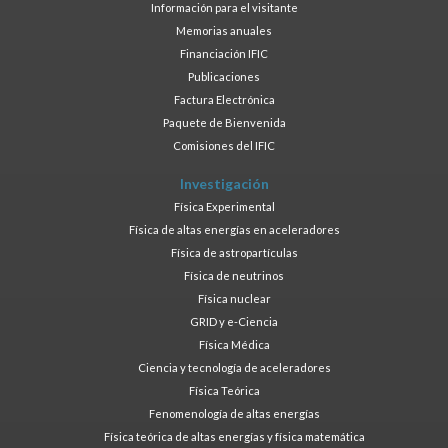
Información para el visitante
Memorias anuales
Financiación IFIC
Publicaciones
Factura Electrónica
Paquete de Bienvenida
Comisiones del IFIC
Investigación
Física Experimental
Física de altas energías en aceleradores
Física de astropartículas
Física de neutrinos
Física nuclear
GRID y e-Ciencia
Física Médica
Ciencia y tecnología de aceleradores
Física Teórica
Fenomenología de altas energías
Física teórica de altas energías y física matemática