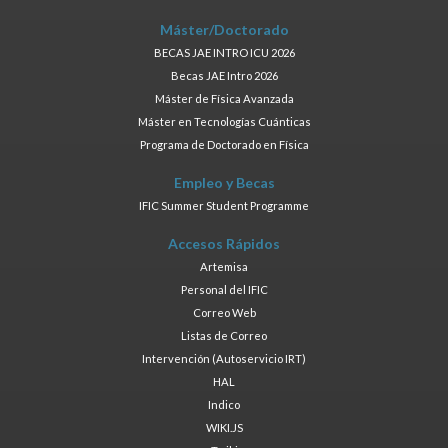
Máster/Doctorado
BECAS JAE INTRO ICU 2026
Becas JAE Intro 2026
Máster de Física Avanzada
Máster en Tecnologías Cuánticas
Programa de Doctorado en Física
Empleo y Becas
IFIC Summer Student Programme
Accesos Rápidos
Artemisa
Personal del IFIC
Correo Web
Listas de Correo
Intervención (Autoservicio IRT)
HAL
Indico
WIKI.JS