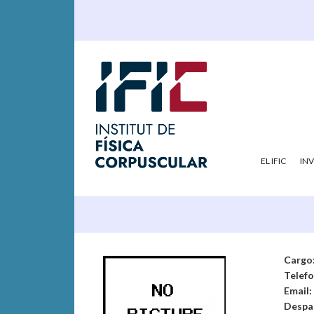
EL IFIC
IN
Cargo
Telef
Email:
Despa