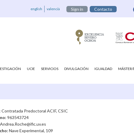
english
valencià
Sign in
Contacto
VESTIGACIÓN
UCIE
SERVICIOS
DIVULGACIÓN
IGUALDAD
MÁSTER
:
Contratada Predoctoral ACIF, CSIC
ono:
963543724
Andrea.Roche@ific.uv.es
cho:
Nave Experimental, 109