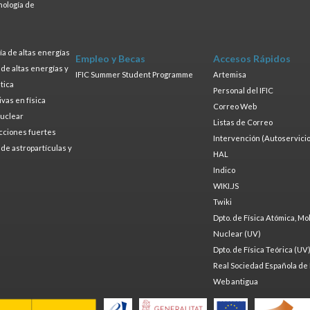
nología de
s
a de altas energías
Empleo y Becas
Accesos Rápidos
a de altas energías y
IFIC Summer Student Programme
Artemisa
tica
Personal del IFIC
ivas en física
Correo Web
nuclear
Listas de Correo
cciones fuertes
Intervención (Autoservicio
a de astropartículas y
HAL
Indico
WIKI.JS
Twiki
Dpto. de Física Atómica, Mo
Nuclear (UV)
Dpto. de Física Teórica (UV
Real Sociedad Española de 
Web antigua