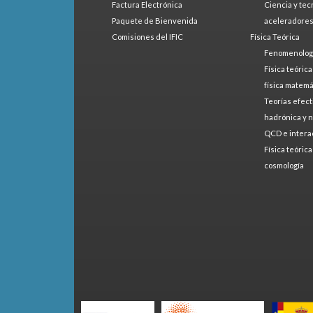
Factura Electrónica
Ciencia y tec
Paquete de Bienvenida
aceleradore
Comisiones del IFIC
Física Teórica
Fenomenologí
Física teóric
física matemá
Teorías efect
hadrónica y 
QCD e intera
Física teóric
cosmología