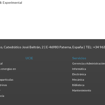
d:
Experimental
ico, Catedrático José Beltrán, 2 | E-46980 Paterna, España | TEL: +34 96
UCIE
Servicios
tal
Gerencia y Administración
as energías en
Informática
s
Electrónica
ropartículas
Mecánica
trinos
Biblioteca
r
Mantenimiento
ncia
a