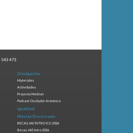
3 543 473
Divulgación
Materiales
Actividades
Proyecto Meitner
Podcast Oscilador Armónico
Igualdad
Máster/Doctorado
BECAS JAE INTRO ICU 2026
Becas JAE Intro 2026