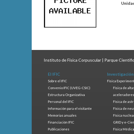
Unida
Instituto de Física Corpuscular | Parque Científ
El IFIC
Investigación
Sobre el IFIC
Física Experimen
Convenio IFIC (UVEG-CSIC)
Física de alt
Estructura Organizativa
aceleradore
Personal del IFIC
Física de ast
Información para el visitante
Física de neu
Memorias anuales
Física nuclea
Financiación IFIC
GRID y e-Cie
Publicaciones
Física Médic